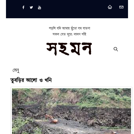
পড়শি যদি আমায় ছুঁতো যম যাতনা
সকল যেত দূরে: লালন সাঁই
মেনু
তুবড়ির আলো ও খনি