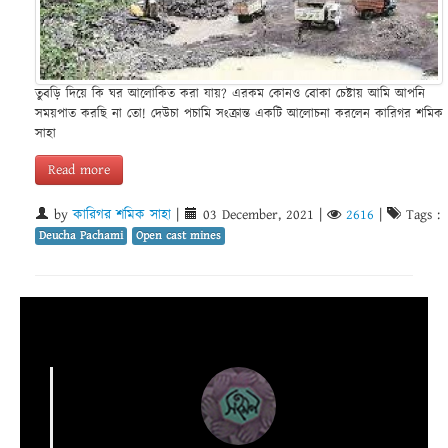
তুবড়ি দিয়ে কি ঘর আলোকিত করা যায়? এরকম কোনও বোকা চেষ্টায় আমি আপনি
সময়পাত করছি না তো! দেউচা পচামি সংক্রান্ত একটি আলোচনা করলেন কারিগর শমিক
সাহা
Read more
by
কারিগর শমিক সাহা
|
03 December, 2021
|
2616
|
Tags :
Deucha Pachami
Open cast mines