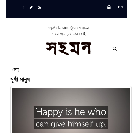
পড়শি যদি আমায় ছুঁতো যম যাতনা
সকল যেত দূরে: লালন সাঁই
মেনু
সুখী মানুষ