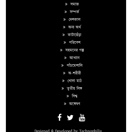
সমাজ
সম্পর্ক
দেশকাল
অন্য অর্থ
কাটাছেঁড়া
পরিবেশ
সহমনের গল্প
আখ্যান
পাঁচমেশালি
অ-শরীরী
খোলা মাঠ
তৃতীয় লিঙ্গ
বিশ্ব
অন্বেষণ
Designed & Developed by
Technophilix