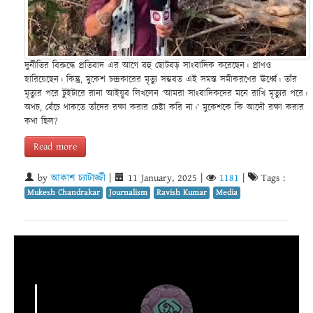
দুর্নীতির বিরুদ্ধে প্রতিবাদ এর আগে বহু ছোটবড় সাংবাদিক করেছেন। প্রাণও
হারিয়েছেন। কিন্তু, মুকেশ চন্দ্রকারের মৃত্যু সম্ভবত এই সমস্ত সমীকরণের ঊর্ধ্বে। তাঁর
মৃত্যুর পরে টুইটারে রানা আইয়ুব লিখলেন ‘আমরা সাংবাদিকদের মনে রাখি মৃত্যুর পরে।
অথচ, বেঁচে থাকতে তাঁদের রক্ষা করার চেষ্টা করি না।’ মুকেশকে কি আদৌ রক্ষা করার
কথা ছিল?
Read more
by
আকাশ চ্যাটার্জ্জী
|
11 January, 2025
|
1181
|
Tags :
Mukesh Chandrakar
Journalism
Ravish Kumar
Media