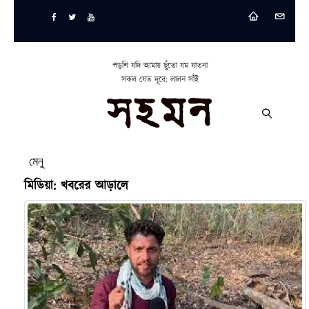
পড়শি যদি আমায় ছুঁতো যম যাতনা
সকল যেত দূরে: লালন সাঁই
মেনু
মিডিয়া: খবরের আড়ালে