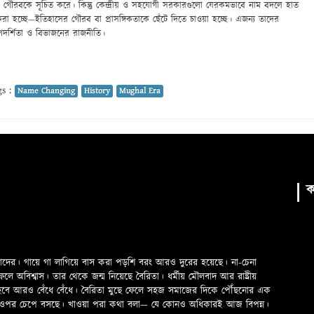
গৌরবকে সূচিত করে। কিন্তু কেন্দ্রীয় ও সহযোগী সরকারগুলো যেরকমভাবে নাম বদলে হাত
রা হচ্ছে—ইতিহাসের গৌরব বা প্রাসঙ্গিকতাকে ছেঁটে দিতে চাওয়া হচ্ছে। এজন্য তাদের
র্শিতা ও বিভাজনের রাজনীতি।
s :
Name Changing
History
Mughal Era
ক
মাদের। গায়ে গা লাগিয়ে বাস করা পড়শি বরং আরও দুরের হয়েছে। না-চেনা
অবিশ্বাস। তার থেকে জন্ম নিয়েছে বৈরিতা। ধর্মীয় মৌলবাদ আর রাষ্ট্রীয়
 হবে আরও বেঁধে বেঁধে। বৈরিতা মুছে ফেলে সহজ সমাজের দিকে পৌঁছনোর এক
ড়ের ওপর চেপে বসছে। খাওয়া পরা কথা বলা—­­ যে কোনও অধিকারই আজ বিপন্ন।