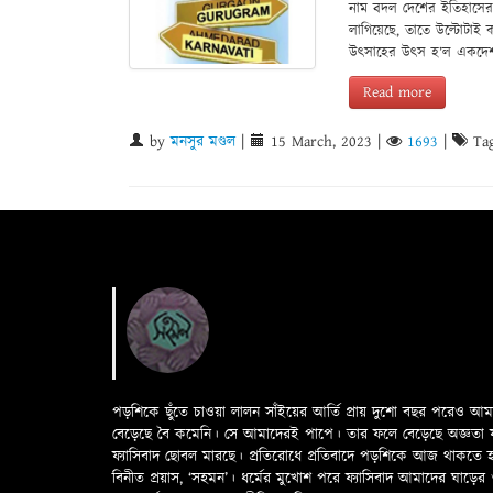
নাম বদল দেশের ইতিহাসের 
লাগিয়েছে, তাতে উল্টোটাই ক
উৎসাহের উৎস হ’ল একদেশদ
Read more
by
মনসুর মণ্ডল
|
15 March, 2023
|
1693
|
Tag
পড়শিকে ছুঁতে চাওয়া লালন সাঁইয়ের আর্তি প্রায় দুশো বছর পরেও আ
বেড়েছে বৈ কমেনি। সে আমাদেরই পাপে। তার ফলে বেড়েছে অজ্ঞতা ফলে 
ফ্যাসিবাদ ছোবল মারছে। প্রতিরোধে প্রতিবাদে পড়শিকে আজ থাকতে
বিনীত প্রয়াস, ‘সহমন’। ধর্মের মুখোশ পরে ফ্যাসিবাদ আমাদের ঘা