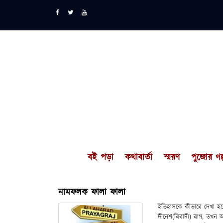
বই পড়া
কথাবার্তা
স্মরণ
পুজোর গল্
নামফলক ফালা ফালা
ইতিহাসকে কীভাবে দেখা হ
দীনেশ(বিবাদী) বাগ, তখন 