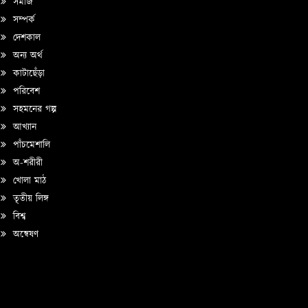
সমাজ
সম্পর্ক
দেশকাল
অন্য অর্থ
কাটাছেঁড়া
পরিবেশ
সহমনের গল্প
আখ্যান
পাঁচমেশালি
অ-শরীরী
খোলা মাঠ
তৃতীয় লিঙ্গ
বিশ্ব
অন্বেষণ