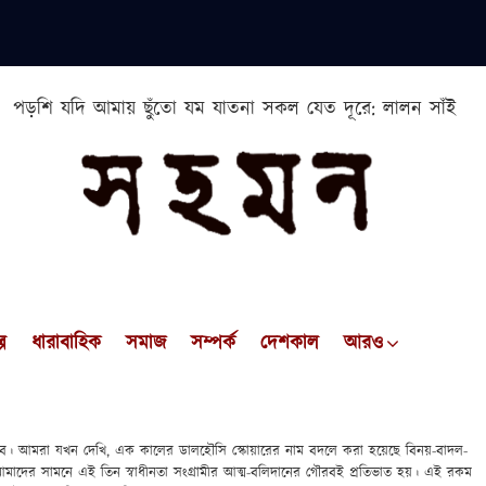
পড়শি যদি আমায় ছুঁতো যম যাতনা সকল যেত দূরে: লালন সাঁই
প
ধারাবাহিক
সমাজ
সম্পর্ক
দেশকাল
আরও
বে। আমরা যখন দেখি, এক কালের ডালহৌসি স্কোয়ারের নাম বদলে করা হয়েছে বিনয়-বাদল-
আমাদের সামনে এই তিন স্বাধীনতা সংগ্রামীর আত্ম-বলিদানের গৌরবই প্রতিভাত হয়। এই রকম