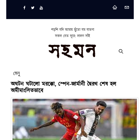
পড়শি যদি আমায় ছুঁতো যম যাতনা
সকল যেত দূরে: লালন সাঁই
মেনু
অঘটন ঘটালো মরক্কো, স্পেন-জার্মানী দ্বৈরথ শেষ হল
অমীমাংসিতভাবে