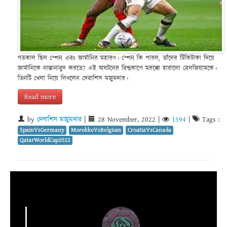
গতকাল ছিল স্পেন এবং জার্মানির মহারণ। স্পেন কি পারল, তাঁদের টিকিটাকা দিয়ে
জার্মানিকে নাস্তানাবুদ করতে? এই অঘটনের বিশ্বকাপে মরক্কো হারালো বেলজিয়ামকে।
তিনটি খেলা নিয়ে লিখলেন দেবাশিস মজুমদার।
Read more
by
দেবাশিস মজুমদার
|
28 November, 2022
|
1594
|
Tags :
SpainVsGermany
MorokkoVsBelgium
CroatiaVsCanada
QatarWorldCup2022