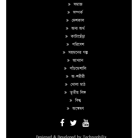
সমাজ
সম্পর্ক
দেশকাল
অন্য অর্থ
কাটাছেঁড়া
পরিবেশ
সহমনের গল্প
আখ্যান
পাঁচমেশালি
অ-শরীরী
খোলা মাঠ
তৃতীয় লিঙ্গ
বিশ্ব
অন্বেষণ
Designed & Developed by
Technophilix