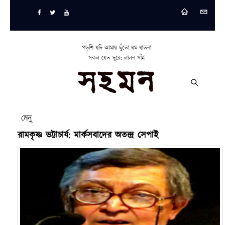
পড়শি যদি আমায় ছুঁতো যম যাতনা
সকল যেত দূরে: লালন সাঁই
মেনু
রামকৃষ্ণ ভট্টাচার্য: মার্কসবাদের অতন্দ্র সেপাই