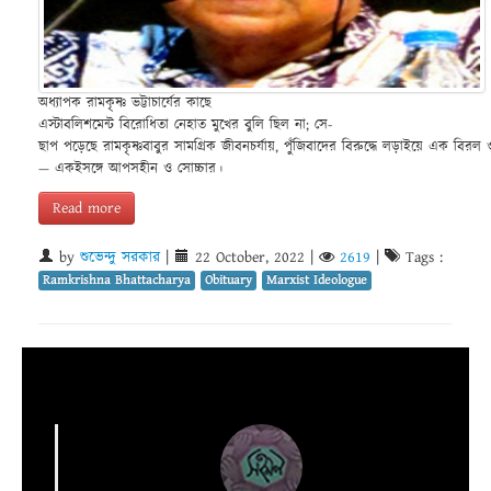
অধ্যাপক রামকৃষ্ণ ভট্টাচার্যের কাছে
এস্টাবলিশমেন্ট বিরোধিতা নেহাত মুখের বুলি ছিল না; সে-
ছাপ পড়েছে রামকৃষ্ণবাবুর সামগ্রিক জীবনচর্যায়, পুঁজিবাদের বিরুদ্ধে লড়াইয়ে এক বিরল ও উজ্জ
— একইসঙ্গে আপসহীন ও সোচ্চার।
Read more
by
শুভেন্দু সরকার
|
22 October, 2022
|
2619
|
Tags :
Ramkrishna Bhattacharya
Obituary
Marxist Ideologue