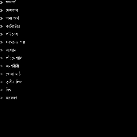
সম্পর্ক
দেশকাল
অন্য অর্থ
কাটাছেঁড়া
পরিবেশ
সহমনের গল্প
আখ্যান
পাঁচমেশালি
অ-শরীরী
খোলা মাঠ
তৃতীয় লিঙ্গ
বিশ্ব
অন্বেষণ