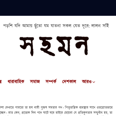
পড়শি যদি আমায় ছুঁতো যম যাতনা সকল যেত দূরে: লালন সাঁই
প
ধারাবাহিক
সমাজ
সম্পর্ক
দেশকাল
আরও
দেখাতে পারতো তা হল নারী পুরুষ সমতার পথ। পিতৃতান্ত্রিক ব্যবস্থার সাথে ওতপ্রোতভাবে
চ্ছেদ। রাত কেন, প্রত্যেক দিন পথে ঘাটে ঘরে বাইরে মেয়েরা যে প্রতিকূলতার সম্মুখীন হয়, তা