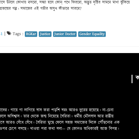
ে উঠলে কোথায় বসবো, সন্ধ্যা হলে কোন্ পথে ফিরবো, অদ্ভুত দৃষ্টির সামনে মাথা ঝুঁকিয়ে
প্রজন্মের গল্প। সমাজের এই গভীর অসুখ কীভাবে সারবে?
51
|
Tags :
RGKar
Justice
Junior Doctor
Gender Equality
ক
মাদের। গায়ে গা লাগিয়ে বাস করা পড়শি বরং আরও দুরের হয়েছে। না-চেনা
অবিশ্বাস। তার থেকে জন্ম নিয়েছে বৈরিতা। ধর্মীয় মৌলবাদ আর রাষ্ট্রীয়
 হবে আরও বেঁধে বেঁধে। বৈরিতা মুছে ফেলে সহজ সমাজের দিকে পৌঁছনোর এক
ড়ের ওপর চেপে বসছে। খাওয়া পরা কথা বলা—­­ যে কোনও অধিকারই আজ বিপন্ন।