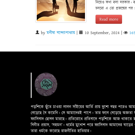
নিয়েও কথা বলা দরকার। বাস
চলবো এ তো প্রজন্মের পর 
Read more
by
মনীষা বন্দ্যোপাধ্যায়
|
10 September, 2024
|
16
পড়শিকে ছুঁতে চাওয়া লালন সাঁইয়ের আর্তি প্রায় দুশো বছর পরেও আ
বেড়েছে বৈ কমেনি। সে আমাদেরই পাপে। তার ফলে বেড়েছে অজ্ঞতা ফলে 
ফ্যাসিবাদ ছোবল মারছে। প্রতিরোধে প্রতিবাদে পড়শিকে আজ থাকতে
বিনীত প্রয়াস, ‘সহমন’। ধর্মের মুখোশ পরে ফ্যাসিবাদ আমাদের ঘা
তারা ধর্মকে করেছে রাজনীতির হাতিয়ার।