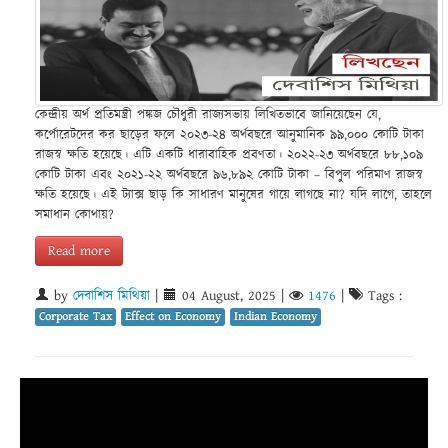
কেন্দ্রীয় অর্থ প্রতিমন্ত্রী পঙ্কজ চৌধুরী রাজ্যসভায় লিখিতভাবে জানিয়েছেন যে,
কর্পোরেটদের কর ছাড়ের ফলে ২০২৩-২৪ অর্থবছরে আনুমানিক ৯৯,০০০ কোটি টাকা
রাজস্ব ক্ষতি হয়েছে। এটি একটি ধারাবাহিক প্রবণতা। ২০২২-২৩ অর্থবছরে ৮৮,১০৯
কোটি টাকা এবং ২০২১-২২ অর্থবছরে ৯৬,৮৯২ কোটি টাকা – বিপুল পরিমাণ রাজস্ব
ক্ষতি হয়েছে। এই ট্যাক্স ছাড় কি সাধারণ মানুষের গায়ে লাগছে না? যদি লাগে, তাহলে
সমাধান কোথায়?
Read more
by
দেবাশিস মিথিয়া
|
04 August, 2025
|
1476
|
Tags :
Corporate Tax
Effect on Economy
Indian Economy