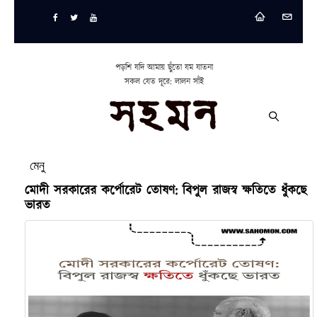
পড়শি যদি আমায় ছুঁতো যম যাতনা
সকল যেত দূরে: লালন সাঁই
মেনু
মোদী সরকারের কর্পোরেট তোষণ: বিপুল রাজস্ব ক্ষতিতে ধুঁকছে
ভারত