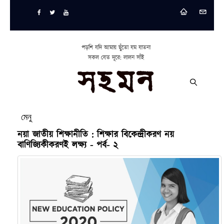
পড়শি যদি আমায় ছুঁতো যম যাতনা
সকল যেত দূরে: লালন সাঁই
মেনু
নয়া জাতীয় শিক্ষানীতি : শিক্ষার বিকেন্দ্রীকরণ নয়
বাণিজ্যিকীকরণই লক্ষ্য - পর্ব- ২