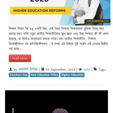
শিক্ষক দিবস কি শুধু একটি দিন, যেই দিনে শিক্ষায় শিক্ষকদের ভূমিকা নিয়ে কথা
বলতে হয়? নাকি নতুন জাতীয় শিক্ষানীতিতে স্কুল স্তরে এবং উচ্চ শিক্ষায় কী কী বদল
হয়েছে, তা নিয়েও আলোচনা চলতে পারে? নয়া জাতীয় শিক্ষানীতি : শিক্ষার
বিকেন্দ্রীকরণ নয় বাণিজ্যিকীকরণ – ই লক্ষ্য এই বিষয়ে দুই পর্বের এই লেখার দ্বিতীয়
পর্ব আজ।
Read more
by
দেবাশিস মিথিয়া
|
05 September, 2024
|
1603
|
Tags :
Teachers Day
New Education Policy
Higher Education