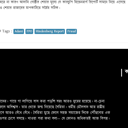
ে না কারণ আদানি গোষ্ঠীর শেয়ার মূল্যে যে কারচুপি হিন্ডেনবার্গ রিপোর্ট সামনে নিয়ে এসেছে
্র ও শেয়ার বাজারের মাপকাঠিতে সর্বৈব সঠিক।
Tags :
Adani
FPO
Hindenberg Report
Fraud
ক
মাদের। গায়ে গা লাগিয়ে বাস করা পড়শি বরং আরও দুরের হয়েছে। না-চেনা
অবিশ্বাস। তার থেকে জন্ম নিয়েছে বৈরিতা। ধর্মীয় মৌলবাদ আর রাষ্ট্রীয়
 হবে আরও বেঁধে বেঁধে। বৈরিতা মুছে ফেলে সহজ সমাজের দিকে পৌঁছনোর এক
ড়ের ওপর চেপে বসছে। খাওয়া পরা কথা বলা—­­ যে কোনও অধিকারই আজ বিপন্ন।