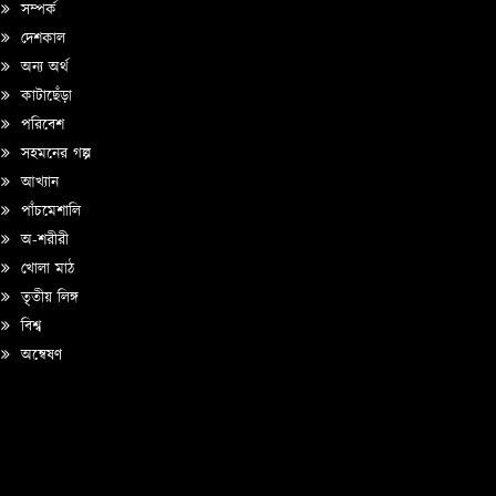
সম্পর্ক
দেশকাল
অন্য অর্থ
কাটাছেঁড়া
পরিবেশ
সহমনের গল্প
আখ্যান
পাঁচমেশালি
অ-শরীরী
খোলা মাঠ
তৃতীয় লিঙ্গ
বিশ্ব
অন্বেষণ