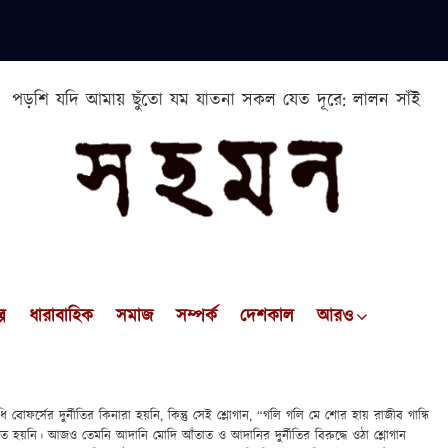
পড়শি যদি আমায় ছুঁতো যম যাতনা সকল যেত দূরে: লালন সাঁই
প
ধারাবাহিক
সমাজ
সম্পর্ক
দেশকাল
আরও
ফর্সের দুর্নীতির কিনারা হয়নি, কিন্তু সেই শ্লোগান, “গলি গলি মে শোর হায় রাজীব গান্ধি
িত হয়নি। আজও তেমনি আদানি মোদি আঁতাত ও আদানির দুর্নীতির বিরুদ্ধে ওঠা শ্লোগান