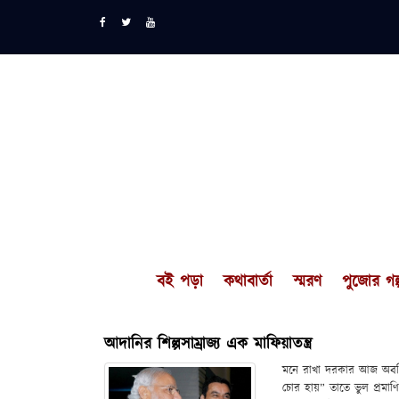
বই পড়া
কথাবার্তা
স্মরণ
পুজোর গল্
আদানির শিল্পসাম্রাজ্য এক মাফিয়াতন্ত্র
মনে রাখা দরকার আজ অবধি বো
চোর হায়” তাতে ভুল প্রমাণ