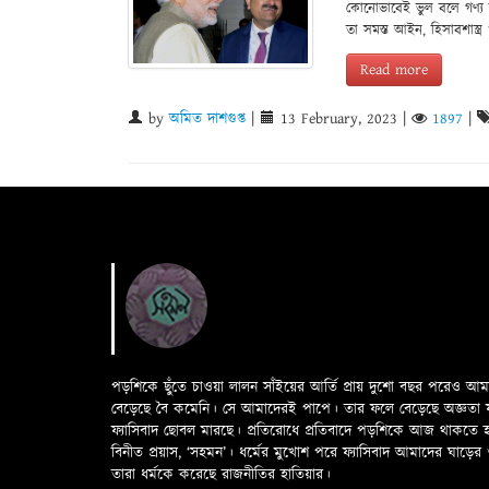
কোনোভাবেই ভুল বলে গণ্য হব
তা সমস্ত আইন, হিসাবশাস্ত
Read more
by
অমিত দাশগুপ্ত
|
13 February, 2023
|
1897
|
পড়শিকে ছুঁতে চাওয়া লালন সাঁইয়ের আর্তি প্রায় দুশো বছর পরেও আ
বেড়েছে বৈ কমেনি। সে আমাদেরই পাপে। তার ফলে বেড়েছে অজ্ঞতা ফলে 
ফ্যাসিবাদ ছোবল মারছে। প্রতিরোধে প্রতিবাদে পড়শিকে আজ থাকতে
বিনীত প্রয়াস, ‘সহমন’। ধর্মের মুখোশ পরে ফ্যাসিবাদ আমাদের ঘা
তারা ধর্মকে করেছে রাজনীতির হাতিয়ার।