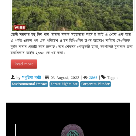
মোদী সরকার বহু দিন ধরে 'ব্যবসা করার সহজতার' নামে ই আই এ থেকে এফ আর
এ পর্যন্ত একের পর এক পরিবেশ ও বন বিধিগুলির উপর আক্রমণ নামিয়ে সেগুলিকে
দুর্বল করার প্রচেষ্টা করে চলেছে। তার শেষতম পেড়েকটি হলো, কর্পোরেট মুনাফার জন্য
বনাধিকার আইন ২০০৬ কে খর্ব করা।
Read more
by
মধুরিমা বক্সী
|
03 August, 2022
|
2865
|
Tags :
Environmental Impact
Forest Rights Act
Corporate Plunder