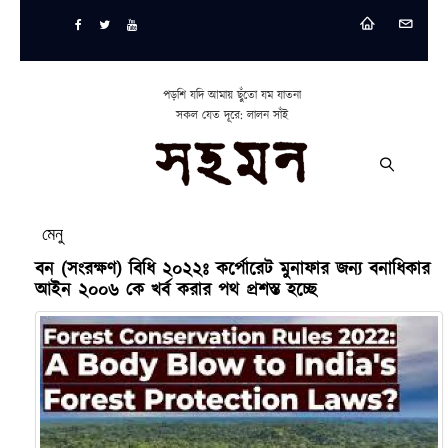
পড়শি যদি আমায় ছুঁতো যম যাতনা
সকল যেত দূরে: লালন সাঁই
মেনু
বন (সংরক্ষণ) বিধি ২০২২ঃ কর্পোরেট মুনাফার জন্য বনাধিকার
আইন ২০০৬ কে খর্ব করার পথ প্রশস্ত হচ্ছে