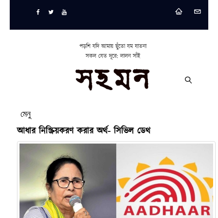
পড়শি যদি আমায় ছুঁতো যম যাতনা
সকল যেত দূরে: লালন সাঁই
মেনু
আধার নিস্ক্রিয়করণ করার অর্থ- সিভিল ডেথ