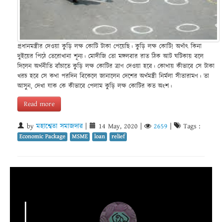
প্রধানমন্ত্রীর দেওয়া কুড়ি লক্ষ কোটি টাকা পেয়েছি। কুড়ি লক্ষ কোটি! অর্থাৎ কিনা
দুইয়ের পিঠে তেরোখানা শূন্য। মোদীজি তো মঙ্গলবার রাত ঠিক আট ঘটিকায় বলে
দিলেন অর্থনীতি বাঁচাতে কুড়ি লক্ষ কোটির ত্রাণ দেওয়া হবে। কোথায় কীভাবে সে টাকা
খরচ হবে সে কথা পরদিন বিকেলে জানালেন দেশের অর্থমন্ত্রী নির্মলা সীতারামণ। তা
আসুন, দেখা যাক কে কীভাবে পেলাম কুড়ি লক্ষ কোটির কত অংশ।
Read more
by
মহাশ্বেতা সমাজদার
|
14 May, 2020
|
2659
|
Tags :
Economic Package
MSME
loan
relief