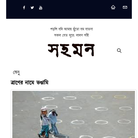
পড়শি যদি আমায় ছুঁতো যম যাতনা
সকল যেত দূরে: লালন সাঁই
মেনু
ত্রাণের নামে ভণ্ডামি