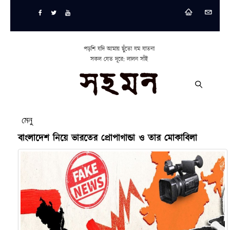
পড়শি যদি আমায় ছুঁতো যম যাতনা
সকল যেত দূরে: লালন সাঁই
মেনু
বাংলাদেশ নিয়ে ভারতের প্রোপাগান্ডা ও তার মোকাবিলা