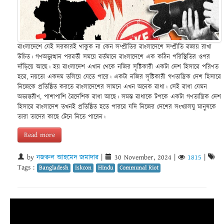
বাংলাদেশে যেই সরকারই থাকুক না কেন সম্প্রীতির বাংলাদেশে সম্প্রীতি বজায় রাখা
উচিত। গণঅভ্যুত্থান পরবর্তী সময়ে বর্তমানে বাংলাদেশে এক কঠিন পরিস্থিতির ওপর
দাঁড়িয়ে আছে। হয় বাংলাদেশ এখান থেকে নজির সৃষ্টিকারী একটা দেশ হিসাবে পরিণত
হবে, নয়তো একদম তলিয়ে যেতে পারে। একটা নজির সৃষ্টিকারী গণতান্ত্রিক দেশ হিসাবে
নিজেকে প্রতিষ্ঠিত করতে বাংলাদেশের সামনে এখন অনেক বাধা। সেই বাধা যেমন
অভ্যন্তরীণ, পাশাপাশি বৈদেশিক বাধা আছে। সমস্ত বাধাকে টপকে একটা গণতান্ত্রিক দেশ
হিসাবে বাংলাদেশ তখনই প্রতিষ্ঠিত হতে পারবে যদি নিজের দেশের সংখ্যালঘু মানুষকে
তারা তাদের কাছে টেনে নিতে পারেন।
Read more
by
নজরুল আহমেদ জমাদার
|
30 November, 2024
|
1815
|
Tags :
Bangladesh
Iskcon
Hindu
Communal Riot