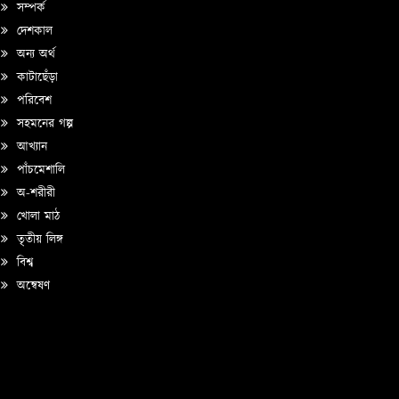
সম্পর্ক
দেশকাল
অন্য অর্থ
কাটাছেঁড়া
পরিবেশ
সহমনের গল্প
আখ্যান
পাঁচমেশালি
অ-শরীরী
খোলা মাঠ
তৃতীয় লিঙ্গ
বিশ্ব
অন্বেষণ