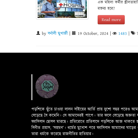
এক মহিলা কর্মীর শ্লীলতাহ
বক্তব্য হবে?
Read more
by
বর্নালী মুখার্জী
|
19 October, 2024
|
1483
|
T
পড়শিকে ছুঁতে চাওয়া লালন সাঁইয়ের আর্তি প্রায় দুশো বছর পরেও আ
বেড়েছে বৈ কমেনি। সে আমাদেরই পাপে। তার ফলে বেড়েছে অজ্ঞতা ফলে 
ফ্যাসিবাদ ছোবল মারছে। প্রতিরোধে প্রতিবাদে পড়শিকে আজ থাকতে
বিনীত প্রয়াস, ‘সহমন’। ধর্মের মুখোশ পরে ফ্যাসিবাদ আমাদের ঘা
তারা ধর্মকে করেছে রাজনীতির হাতিয়ার।