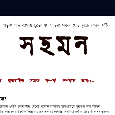
পড়শি যদি আমায় ছুঁতো যম যাতনা সকল যেত দূরে: লালন সাঁই
প
ধারাবাহিক
সমাজ
সম্পর্ক
দেশকাল
আরও
ম্য?
িচারের শুনানি চলাকালীন, দেশের সর্বোচ্চ আদালত হাসপাতালে সুরক্ষার জন্য সিভিক
াক্ষ করেছিল। গতকাল দিল্লি এইমসে এক বেসরকারি নিরাপত্তা রক্ষীর হাতে ঐ হাসপাতালের