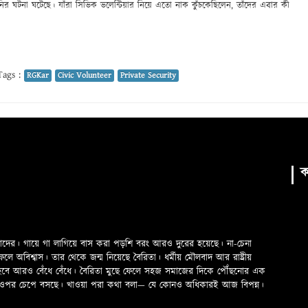
ানির ঘটনা ঘটেছে। যাঁরা সিভিক ভলেন্টিয়ার নিয়ে এতো নাক কুঁচকেছিলেন, তাঁদের এবার কী
ags :
RGKar
Civic Volunteer
Private Security
ক
মাদের। গায়ে গা লাগিয়ে বাস করা পড়শি বরং আরও দুরের হয়েছে। না-চেনা
অবিশ্বাস। তার থেকে জন্ম নিয়েছে বৈরিতা। ধর্মীয় মৌলবাদ আর রাষ্ট্রীয়
 হবে আরও বেঁধে বেঁধে। বৈরিতা মুছে ফেলে সহজ সমাজের দিকে পৌঁছনোর এক
ড়ের ওপর চেপে বসছে। খাওয়া পরা কথা বলা—­­ যে কোনও অধিকারই আজ বিপন্ন।