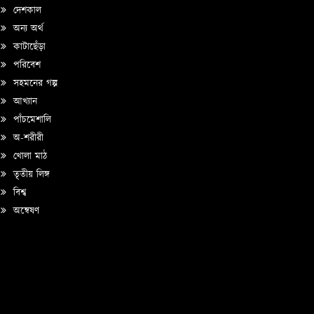
দেশকাল
অন্য অর্থ
কাটাছেঁড়া
পরিবেশ
সহমনের গল্প
আখ্যান
পাঁচমেশালি
অ-শরীরী
খোলা মাঠ
তৃতীয় লিঙ্গ
বিশ্ব
অন্বেষণ