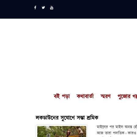
বই পড়া
কথাবার্তা
স্মরণ
পুজোর গল্
লকডাউনের সুযোগে সস্তা শ্রমিক
মাইলের পর মাইল অনন্ত হে
আজ তারা পদাতিক। কারও ন