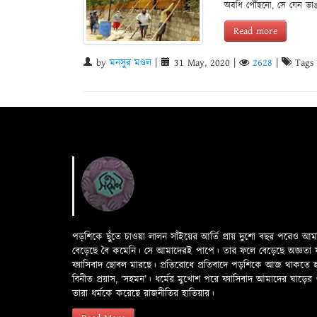
অবধি পৌঁছনো, সে যেন ভাঙচ
Read more
by
মনসুর মণ্ডল
|
31 May, 2020
|
2628
|
Tags
পড়শিকে ছুঁতে চাওয়া লালন সাঁইয়ের আর্তি প্রায় দুশো বছর পরেও আ
বেড়েছে বৈ কমেনি। সে আমাদেরই পাপে। তার ফলে বেড়েছে অজ্ঞতা ফলে 
ফ্যাসিবাদ ছোবল মারছে। প্রতিরোধে প্রতিবাদে পড়শিকে আজ থাকতে
বিনীত প্রয়াস, ‘সহমন’। ধর্মের মুখোশ পরে ফ্যাসিবাদ আমাদের ঘা
তারা ধর্মকে করেছে রাজনীতির হাতিয়ার।