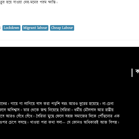
ুর হয়ে যাওয়া দেহ-মনের পরম ক্ষান্তি।
 :
Lockdown
Migrant labour
Cheap Labour
ক
মাদের। গায়ে গা লাগিয়ে বাস করা পড়শি বরং আরও দুরের হয়েছে। না-চেনা
অবিশ্বাস। তার থেকে জন্ম নিয়েছে বৈরিতা। ধর্মীয় মৌলবাদ আর রাষ্ট্রীয়
 হবে আরও বেঁধে বেঁধে। বৈরিতা মুছে ফেলে সহজ সমাজের দিকে পৌঁছনোর এক
ড়ের ওপর চেপে বসছে। খাওয়া পরা কথা বলা—­­ যে কোনও অধিকারই আজ বিপন্ন।