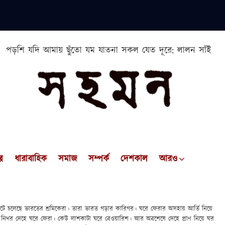
পড়শি যদি আমায় ছুঁতো যম যাতনা সকল যেত দূরে: লালন সাঁই
প
ধারাবাহিক
সমাজ
সম্পর্ক
দেশকাল
আরও
ঁটে চলেছে ভারতের শ্রমিকেরা। তারা ভারত গড়ার কারিগর। ঘরে ফেরার অসহায় আর্তি নিয়ে
িথর দেহে ঘরে ফেরা। কেউ লাশকাটা ঘরে বেওয়ারিশ। আর অবশেষে দেহে প্রাণ নিয়ে ঘর