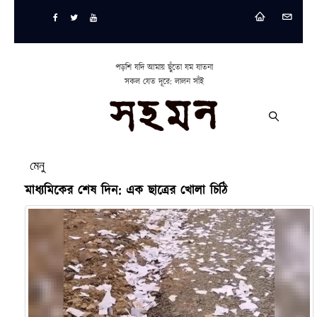
পড়শি যদি আমায় ছুঁতো যম যাতনা
সকল যেত দূরে: লালন সাঁই
মেনু
মাধ্যমিকের শেষ দিন: এক ছাত্রের খোলা চিঠি