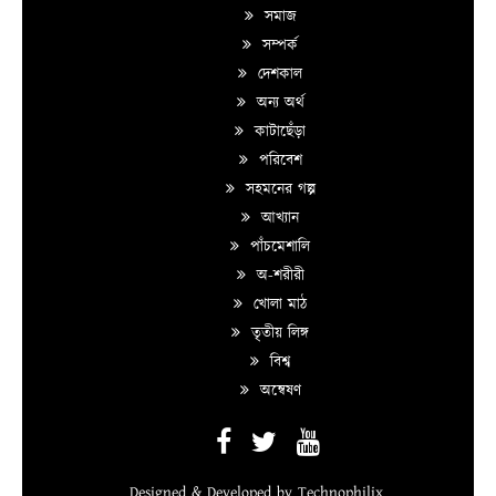
সমাজ
সম্পর্ক
দেশকাল
অন্য অর্থ
কাটাছেঁড়া
পরিবেশ
সহমনের গল্প
আখ্যান
পাঁচমেশালি
অ-শরীরী
খোলা মাঠ
তৃতীয় লিঙ্গ
বিশ্ব
অন্বেষণ
Designed & Developed by
Technophilix