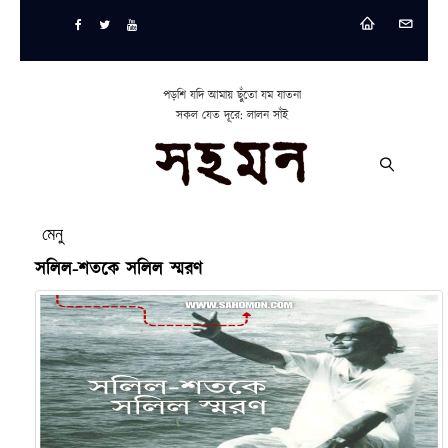
পড়শি যদি আমায় ছুঁতো যম যাতনা
সকল যেত দূরে: লালন সাঁই
মেনু
সলিল-শতকে সলিল স্মরণ