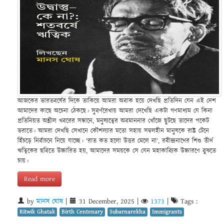
আজকের ভারতবর্ষের দিকে তাকিয়ে আমরা অবাক হয়ে দেখছি প্রতিদিন যেন এই দেশ
আমাদের কাছে অচেনা ঠেকছে। সুবর্ণরেখায় আমরা দেখেছি একটা গণমাধ্যম যে কিনা
প্রতিনিয়ত অশ্লীল খবরের সন্ধানে, মনুষ্যত্বের অবমাননার খোঁজে ছুটছে তাদের পকেট
ভরাতে। আমরা দেখছি সেখানে কৌশল্যার মতো সহায় সম্বলহীন মানুষকে রাষ্ট্র টেনে
হিঁচড়ে নির্বাচনে নিয়ে যাচ্ছে। ‘রাত কত হলো উত্তর মেলে না’, রবীন্দ্রনাথের শিশু তীর্থ
ঋত্বিকের ছবিতে উচ্চারিত হয়, আমাদের সময়কে সে যেন মহাকাব্যিক উচ্চারণে বুঝতে
চায়।
Read more
by
মানস ঘোষ
|
31 December, 2025
|
1373
|
Tags :
Ritwik Ghatak
Birth Centenary
Subarnarekha
Immigrants