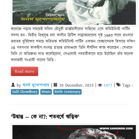
কলেজে পড়ার সময়েই সলিল চৌধুরী মার্ক্সবাদীদের সান্নিধ্যে এসে কমিউনিস্ট পার্টির
সদস্য হন। দ্বিতীয় বিশ্বযুদ্ধ চলা কালীন ব্রিটিশ সাম্রাজ্যবাদের সৃষ্ট ১৯৪৩ সালে বাংলার
ভয়াবহ দুর্ভিক্ষের সময়ে অবিভক্ত কমিউনিস্ট পার্টির একজন স্বেচ্ছাসেবক হিসাবে দক্ষিণ
২৪ পরগণার কাকদ্বীপ-সংলগ্ন প্রত্যন্ত গ্রামাঞ্চলে তিনি দীর্ঘদিন কাজ করেছেন। সেখানে
তিনি যে অভিজ্ঞতা লাভ করেছিলেন, সেগুলোই পরবর্তীকালে হয়ে উঠেছিল তাঁর অনেক
কালজয়ী সংগ্রামী গানের ভিত্তি।
Read more
by
অনর্ঘ মুখোপাধ্যায়
|
30 December, 2025
|
1477
|
Tags :
Salil Chowdhury
Music
Birth Centenary
'উদ্বাস্তু -- কে না?: শতবর্ষে ঋত্বিক'