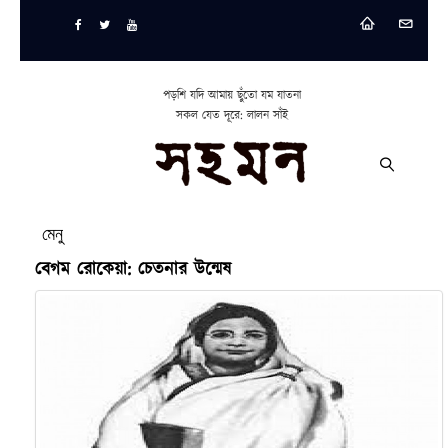
পড়শি যদি আমায় ছুঁতো যম যাতনা
সকল যেত দূরে: লালন সাঁই
মেনু
বেগম রোকেয়া: চেতনার উন্মেষ