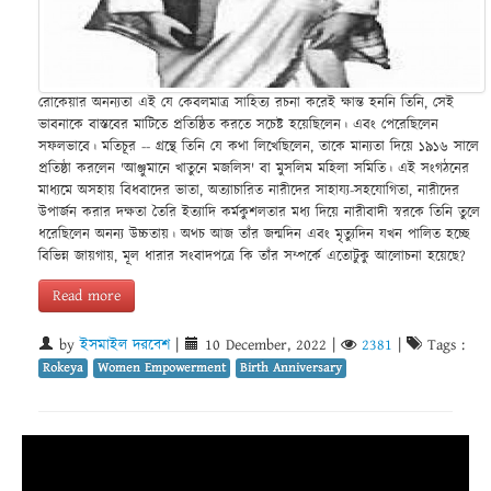
রোকেয়ার অনন্যতা এই যে কেবলমাত্র সাহিত্য রচনা করেই ক্ষান্ত হননি তিনি, সেই
ভাবনাকে বাস্তবের মাটিতে প্রতিষ্ঠিত করতে সচেষ্ট হয়েছিলেন। এবং পেরেছিলেন
সফলভাবে। মতিচূর -- গ্রন্থে তিনি যে কথা লিখেছিলেন, তাকে মান্যতা দিয়ে ১৯১৬ সালে
প্রতিষ্ঠা করলেন 'আঞ্জুমানে খাতুনে মজলিস' বা মুসলিম মহিলা সমিতি। এই সংগঠনের
মাধ্যমে অসহায় বিধবাদের ভাতা, অত্যাচারিত নারীদের সাহায্য-সহযোগিতা, নারীদের
উপার্জন করার দক্ষতা তৈরি ইত্যাদি কর্মকুশলতার মধ্য দিয়ে নারীবাদী স্বরকে তিনি তুলে
ধরেছিলেন অনন্য উচ্চতায়। অথচ আজ তাঁর জন্মদিন এবং মৃত্যুদিন যখন পালিত হচ্ছে
বিভিন্ন জায়গায়, মূল ধারার সংবাদপত্রে কি তাঁর সম্পর্কে এতোটুকু আলোচনা হয়েছে?
Read more
by
ইসমাইল দরবেশ
|
10 December, 2022
|
2381
|
Tags :
Rokeya
Women Empowerment
Birth Anniversary