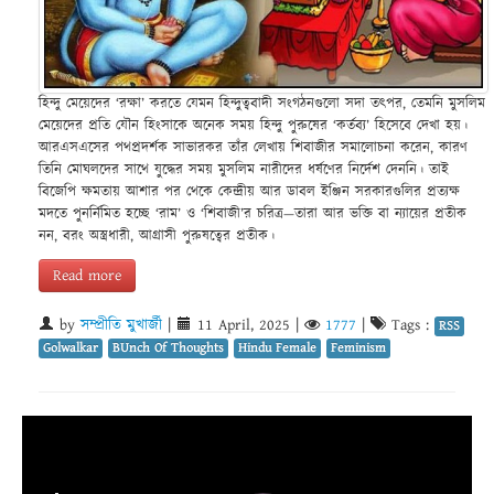
হিন্দু মেয়েদের ‘রক্ষা’ করতে যেমন হিন্দুত্ববাদী সংগঠনগুলো সদা তৎপর, তেমনি মুসলিম
মেয়েদের প্রতি যৌন হিংসাকে অনেক সময় হিন্দু পুরুষের ‘কর্তব্য’ হিসেবে দেখা হয়।
আরএসএসের পথপ্রদর্শক সাভারকর তাঁর লেখায় শিবাজীর সমালোচনা করেন, কারণ
তিনি মোঘলদের সাথে যুদ্ধের সময় মুসলিম নারীদের ধর্ষণের নির্দেশ দেননি। তাই
বিজেপি ক্ষমতায় আশার পর থেকে কেন্দ্রীয় আর ডাবল ইঞ্জিন সরকারগুলির প্রত্যক্ষ
মদতে পুনর্নিমিত হচ্ছে ‘রাম’ ও ‘শিবাজী’র চরিত্র—তারা আর ভক্তি বা ন্যায়ের প্রতীক
নন, বরং অস্ত্রধারী, আগ্রাসী পুরুষত্বের প্রতীক।
Read more
by
সম্প্রীতি মুখার্জী
|
11 April, 2025
|
1777
|
Tags :
RSS
Golwalkar
BUnch Of Thoughts
Hindu Female
Feminism