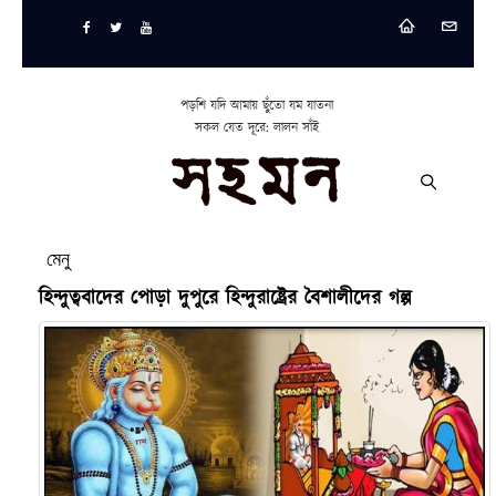
পড়শি যদি আমায় ছুঁতো যম যাতনা
সকল যেত দূরে: লালন সাঁই
মেনু
হিন্দুত্ববাদের পোড়া দুপুরে হিন্দুরাষ্ট্রের বৈশালীদের গল্প