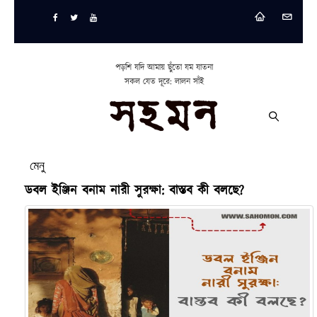
পড়শি যদি আমায় ছুঁতো যম যাতনা
সকল যেত দূরে: লালন সাঁই
মেনু
ডবল ইঞ্জিন বনাম নারী সুরক্ষা: বাস্তব কী বলছে?