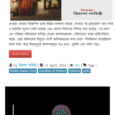
যেখানে যেখানে বিজেপির ডবল ইঞ্জিন সরকার রয়েছে, সেখানে 'মা-বোনেদের' জন্য কাজ
ও চাকরির সুযোগ তৈরি হয়েছে এবং তাদের নিরাপত্তা নিশ্চিত করা হয়েছে। 'মা-বোন'-
এর পরিচয়ে মহিলাদের দাগিয়ে দেওয়া অসম্মানজনক। মহিলাদের স্বতন্ত্র ব্যক্তিপরিচয়
আছে। তবে মহিলাদের ইস্যুতে যোগী আদিত্যনাথের কাছ থেকে 'পলিটিকাল কারেক্টনেস'
আশা করা, আর দিনেদুপুরে আকাশকুসুম স্বপ্ন দেখা– দুটোই এক পর্যায় পড়ে।
Read more
by
ত্রিয়াশা লাহিড়ী
|
23 April, 2026
|
705
|
Tags :
Double Engine Govt
Condition of Women
Hathras
Asifa