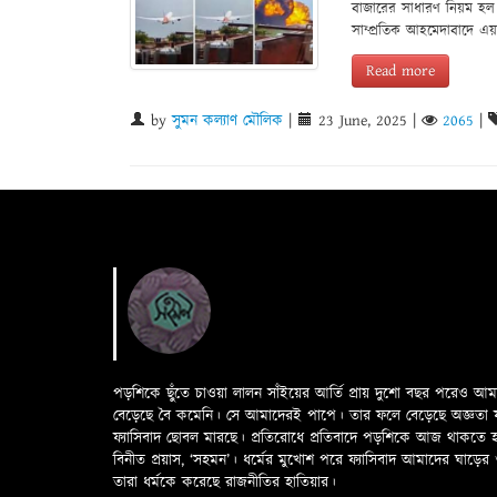
বাজারের সাধারণ নিয়ম হল 
সাম্প্রতিক আহমেদাবাদে এ
Read more
by
সুমন কল্যাণ মৌলিক
|
23 June, 2025
|
2065
|
পড়শিকে ছুঁতে চাওয়া লালন সাঁইয়ের আর্তি প্রায় দুশো বছর পরেও আ
বেড়েছে বৈ কমেনি। সে আমাদেরই পাপে। তার ফলে বেড়েছে অজ্ঞতা ফলে 
ফ্যাসিবাদ ছোবল মারছে। প্রতিরোধে প্রতিবাদে পড়শিকে আজ থাকতে
বিনীত প্রয়াস, ‘সহমন’। ধর্মের মুখোশ পরে ফ্যাসিবাদ আমাদের ঘা
তারা ধর্মকে করেছে রাজনীতির হাতিয়ার।