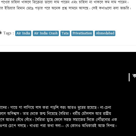
পণ্যের চাহিদা থাকলে বিক্রেতা ভালো দাম পাবেন এবং চাহিদা না থাকলে কম দাম পাবেন।
য়ার ইন্ডিয়ার বিমান ভেঙে পড়ার পরে অনেক প্রশ্ন সামনে আসছে। সেই কথাগুলো বলা জরুরি।
Tags :
Air India
Air India Crash
Tata
Privatisation
Ahmedabad
ক
মাদের। গায়ে গা লাগিয়ে বাস করা পড়শি বরং আরও দুরের হয়েছে। না-চেনা
অবিশ্বাস। তার থেকে জন্ম নিয়েছে বৈরিতা। ধর্মীয় মৌলবাদ আর রাষ্ট্রীয়
 হবে আরও বেঁধে বেঁধে। বৈরিতা মুছে ফেলে সহজ সমাজের দিকে পৌঁছনোর এক
ড়ের ওপর চেপে বসছে। খাওয়া পরা কথা বলা—­­ যে কোনও অধিকারই আজ বিপন্ন।