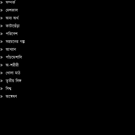
সম্পর্ক
দেশকাল
অন্য অর্থ
কাটাছেঁড়া
পরিবেশ
সহমনের গল্প
আখ্যান
পাঁচমেশালি
অ-শরীরী
খোলা মাঠ
তৃতীয় লিঙ্গ
বিশ্ব
অন্বেষণ