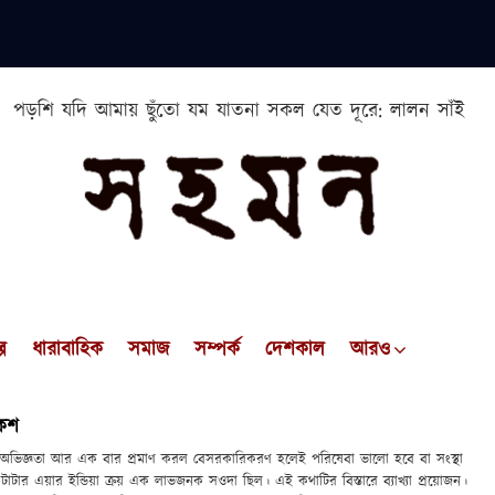
পড়শি যদি আমায় ছুঁতো যম যাতনা সকল যেত দূরে: লালন সাঁই
প
ধারাবাহিক
সমাজ
সম্পর্ক
দেশকাল
আরও
কেশ
 অভিজ্ঞতা আর এক বার প্রমাণ করল বেসরকারিকরণ হলেই পরিষেবা ভালো হবে বা সংস্থা
টার এয়ার ইন্ডিয়া ক্রয় এক লাভজনক সওদা ছিল। এই কথাটির বিস্তারে ব্যাখ্যা প্রয়োজন।