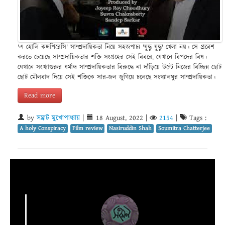
'এ হোলি কন্সপিরেসি' সাম্প্রদায়িকতা নিয়ে সহজপাচ্য 'যুদ্ধু যুদ্ধু' খেলা নয়। সে প্রবেশ
করতে চেয়েছে সাম্প্রদায়িকতার শক্তি সংগ্রহের সেই বিবরে, যেখানে বিপদের বিষ।
যেখানে সংখ্যাগুরুর ধর্মান্ধ সাম্প্রদায়িকতার বিরুদ্ধে না দাঁড়িয়ে উল্টে নিজের বিচ্ছিন্ন ছোট
ছোট মৌলবাদ দিয়ে সেই শক্তিকে সার-জল জুগিয়ে চলেছে সংখ্যালঘুর সাম্প্রদায়িকতা।
Read more
by
সম্রাট মুখোপাধ্যায়
|
18 August, 2022
|
2154
|
Tags :
A holy Conspiracy
Film review
Nasiruddin Shah
Soumitra Chatterjee