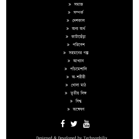
সমাজ
সম্পর্ক
দেশকাল
অন্য অর্থ
কাটাছেঁড়া
পরিবেশ
সহমনের গল্প
আখ্যান
পাঁচমেশালি
অ-শরীরী
খোলা মাঠ
তৃতীয় লিঙ্গ
বিশ্ব
অন্বেষণ
Designed & Developed by
Technophilix