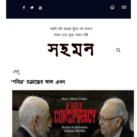
পড়শি যদি আমায় ছুঁতো যম যাতনা
সকল যেত দূরে: লালন সাঁই
মেনু
'পবিত্র' চক্রান্তের কাল এখন