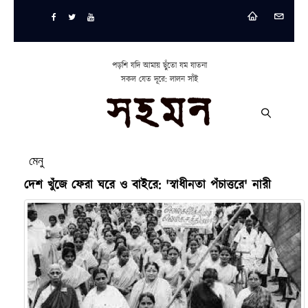
পড়শি যদি আমায় ছুঁতো যম যাতনা
সকল যেত দূরে: লালন সাঁই
মেনু
দেশ খুঁজে ফেরা ঘরে ও বাইরে: 'স্বাধীনতা পঁচাত্তরে' নারী