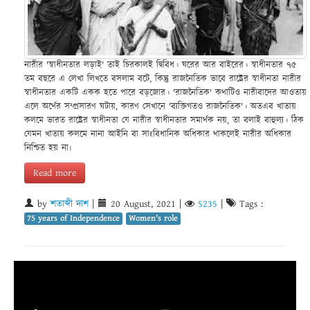
নারীর 'স্বাধীনতার লড়াই' তাই চিরকালই দ্বিবিধ। ঘরের আর বাইরের। স্বাধীনতার ৭৫
তম বছরে এ লেখা লিখতে বসলাম বটে, কিন্তু রাজনৈতিক ভাবে রাষ্ট্রের স্বাধীনতা নারীর
স্বাধীনতার একটি একক হতে পারে বড়জোর। 'রাজনৈতিক' কথাটিও নারীবাদের আওতায়
এলে অর্থের সম্প্রসারণ ঘটায়, কারণ সেখানে 'ব্যক্তিগতও রাজনৈতিক'। অতএব খাতায়
কলমে ভারত রাষ্ট্রের স্বাধীনতা যে নারীর স্বাধীনতার সমার্থক নয়, তা বলাই বাহুল্য। ঠিক
যেমন খাতায় কলমে নানা আইনি বা সাংবিধানিক অধিকার থাকলেই নারীর অধিকার
নিশ্চিত হয় না৷
Read more
by
শতাব্দী দাশ
|
20 August, 2021
|
5235
|
Tags :
75 years of Independence
Women's role