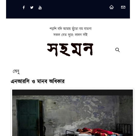
পড়শি যদি আমায় ছুঁতো যম যাতনা
সকল যেত দূরে: লালন সাঁই
মেনু
এনআরসি ও মানব অধিকার