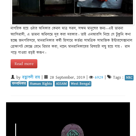
নাগরিক হয়ে ওঠার অধিকার কেবল মাত্র সবল, সক্ষম মানুষের জন্য—এই ভাবনা
ফ্যাসিবাদী, এ ভাবনা অবিলম্বে দূর করা দরকার। তাই এনআরসি নিয়ে যে টুকুনি কথা
হচ্ছে জনপরিসরে, মানবাধিকার কর্মী হিসাবে কর্তব্য সামগ্রিক সামাজিক ইন্টারসেক্সানাল
প্রেক্ষাপট কেন্দ্রে রেখে বিচার করা, নচেৎ মানবাধিকারের বিষয়টা লঘু হয়ে যায়। বাদ
পড়ে যাওয়া বড়ই করুণ।
Read more
by
রত্নাবলী রায়
|
28 September, 2019
|
6929
|
Tags :
NRC
মানবাধিকার
Human Rights
ASSAM
West Bengal