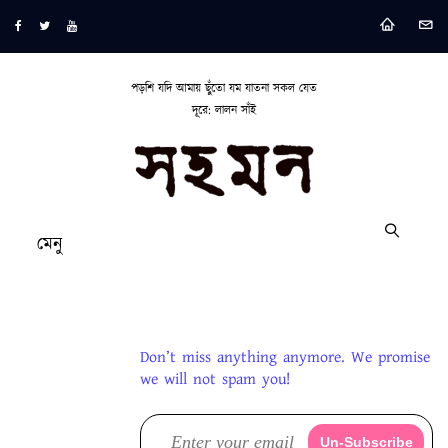
পড়শি যদি আমায় ছুঁতো যম যাতনা সকল যেত
দূরে: লালন সাঁই
মেনু
Don’t miss anything anymore. We promise
we will not spam you!
Un-Subscribe