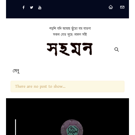
পড়শি যদি আমায় ছুঁতো যম যাতনা
সকল যেত দূরে: লালন সাঁই
মেনু
There are no post to show...