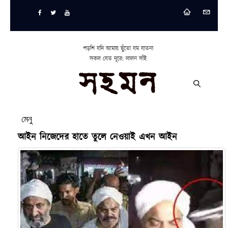
পড়শি যদি আমায় ছুঁতো যম যাতনা
সকল যেত দূরে: লালন সাঁই
মেনু
আইন নিজেদের হাতে তুলে নেওয়াই এখন আইন