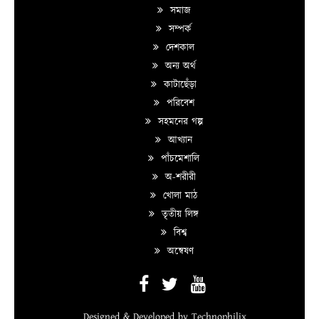
সমাজ
সম্পর্ক
দেশকাল
অন্য অর্থ
কাটাছেঁড়া
পরিবেশ
সহমনের গল্প
আখ্যান
পাঁচমেশালি
অ-শরীরী
খোলা মাঠ
তৃতীয় লিঙ্গ
বিশ্ব
অন্বেষণ
Designed & Developed by
Technophilix