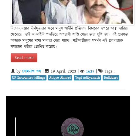
বিচারব্যবস্থার দীর্ঘসূত্রতার ফলে মানুষ আইনি প্রক্রিয়ায় বিচারের ওপরে আস্থা হারিয়ে
ফেলেছে। তাই অ-আইনি পদ্ধতিতে অপরাধী শাস্তি পেলে তারা খুশি হয়। এই প্রবণতা
আজকে মানুষের মধ্যে মান্যতা পেয়ে যাচ্ছে। মন্ত্রীসান্ত্রীদের সমর্থন এই প্রবণতাকে
সমাজের গভীরে প্রোথিত করেছে।
Read more
by
সোমনাথ গুহ
|
19 April, 2023
|
1639
|
Tags :
UP Encounter killings
Atique Ahmed
Yogi Adityanath
Bulldozer