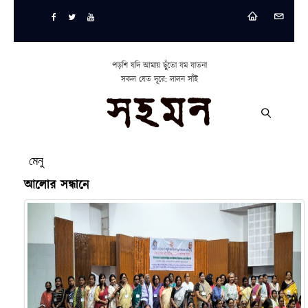
পড়শি যদি আমায় ছুঁতো যম যাতনা
সকল যেত দূরে: লালন সাঁই
মেনু
আলোর সন্ধানে