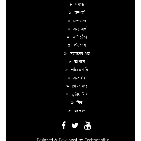
সমাজ
সম্পর্ক
দেশকাল
অন্য অর্থ
কাটাছেঁড়া
পরিবেশ
সহমনের গল্প
আখ্যান
পাঁচমেশালি
অ-শরীরী
খোলা মাঠ
তৃতীয় লিঙ্গ
বিশ্ব
অন্বেষণ
Designed & Developed by
Technophilix