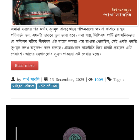
জমানা বদলের পর অর্থাৎ তৃণমূল রাজত্বকালে পশ্চিমবঙ্গের ক্ষমতা কাঠামোয় খুব
পরিবর্তন হল, এমনটা ভাবলে ভুল ভাবা হবে। বলা যায়, সিপিএম পার্টি-প্রশাসনিকতার
যে সম্মিলন ঘটিয়ে দীর্ঘকাল এই রাজ্যে ক্ষমতা ধরে রাখতে পেরেছিল, সেই একই পদ্ধতি
তৃণমূল দলও অনুসরণ করে চলেছে। গ্রামবাংলার রাজনীতি নিয়ে চারটি প্রবন্ধের এটি
শেষাংশ। আগের লেখাগুলোর সূত্রও থাকলো এই লেখার মধ্যে।
Read more
by
পার্থ সারথি
|
13 December, 2025
|
1009
|
Tags :
Vilage Politics
Role of TMC