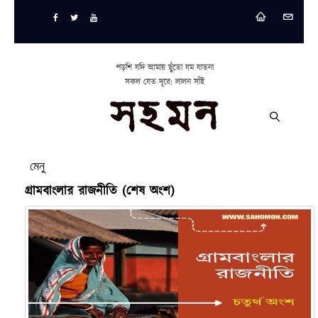
পড়শি যদি আমায় ছুঁতো যম যাতনা
সকল যেত দূরে: লালন সাঁই
মেনু
গ্রামবাংলার রাজনীতি (শেষ অংশ)