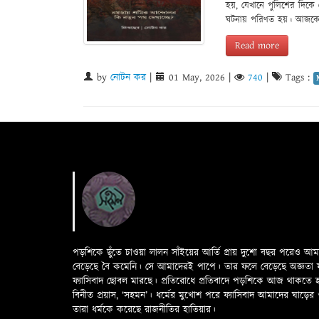
হয়, যেখানে পুলিশের দিকে 
ঘটনায় পরিণত হয়। আজকের উ
Read more
by
নোটন কর
|
01 May, 2026
|
740
|
Tags :
পড়শিকে ছুঁতে চাওয়া লালন সাঁইয়ের আর্তি প্রায় দুশো বছর পরেও আ
বেড়েছে বৈ কমেনি। সে আমাদেরই পাপে। তার ফলে বেড়েছে অজ্ঞতা ফলে 
ফ্যাসিবাদ ছোবল মারছে। প্রতিরোধে প্রতিবাদে পড়শিকে আজ থাকতে
বিনীত প্রয়াস, ‘সহমন’। ধর্মের মুখোশ পরে ফ্যাসিবাদ আমাদের ঘা
তারা ধর্মকে করেছে রাজনীতির হাতিয়ার।