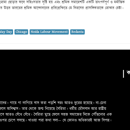
বোমা ছোড়ার ফলে সহিংসতার সৃষ্টি হয় এবং শ্রমিক সমাবেশটি একটি তাৎপর্যপূর্ণ ও মর্মান্তিক
ত্তর ভারতের শ্রমিক আন্দোলনের প্ররিপ্রেক্ষিতে মে দিবসের প্রাসঙ্গিকতাকে বোঝার চেষ্টা।
May Day
Chicago
Noida Labour Movement
Bedanta
ক
মাদের। গায়ে গা লাগিয়ে বাস করা পড়শি বরং আরও দুরের হয়েছে। না-চেনা
অবিশ্বাস। তার থেকে জন্ম নিয়েছে বৈরিতা। ধর্মীয় মৌলবাদ আর রাষ্ট্রীয়
 হবে আরও বেঁধে বেঁধে। বৈরিতা মুছে ফেলে সহজ সমাজের দিকে পৌঁছনোর এক
ড়ের ওপর চেপে বসছে। খাওয়া পরা কথা বলা—­­ যে কোনও অধিকারই আজ বিপন্ন।