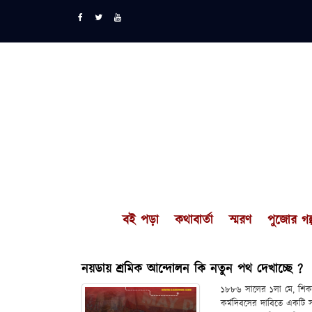
বই পড়া
কথাবার্তা
স্মরণ
পুজোর গল্
নয়ডায় শ্রমিক আন্দোলন কি নতুন পথ দেখাচ্ছে ?
১৮৮৬ সালের ১লা মে, শিকাগো
কর্মদিবসের দাবিতে একটি স