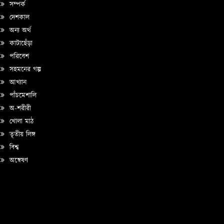
সম্পর্ক
দেশকাল
অন্য অর্থ
কাটাছেঁড়া
পরিবেশ
সহমনের গল্প
আখ্যান
পাঁচমেশালি
অ-শরীরী
খোলা মাঠ
তৃতীয় লিঙ্গ
বিশ্ব
অন্বেষণ