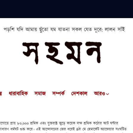
পড়শি যদি আমায় ছুঁতো যম যাতনা সকল যেত দূরে: লালন সাঁই
প
ধারাবাহিক
সমাজ
সম্পর্ক
দেশকাল
আরও
তে প্রায় ৮০,০০০ শ্রমিক এবং যুক্তরাষ্ট্র জুড়ে কয়েক লক্ষ শ্রমিক কঠোর আট ঘণ্টার
াধারণ ধর্মঘট শুরু করে। এই আন্দোলনের জের ধরেই ৪ঠা মে হেমার্কেট অ্যাফেয়ার সংঘটিত