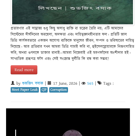
প্রতারণার এই সাম্রাজ্য শুধু কিছু অসাধু ব্যক্তি বা চক্রের তৈরি নয়; এটি আমাদের
সিস্টেমের দীর্ঘদিনের অবহেলা, অদক্ষতা এবং দায়িত্বজ্ঞানহীনতার ফল। প্রতিটি জাল
ডিগ্রি কার্যকরভাবে একজন অযোগ্য ব্যক্তিকে মানুষের জীবন, সম্পদ ও ভবিষ্যতের দায়িত্ব
দিয়েছে। আর প্রতিবার যখন আমরা ডিগ্রি যাচাই করি না, হুইসেলব্লোয়ারকে নিরুৎসাহিত
করি, অথবা গুগলকে ডাক্তার বানাই—আমরা নিজেরাই এই মরণফাঁদের অংশীদার হই।
সাম্প্রতিক প্রশ্নপত্র ফাঁস এবং সেই সংক্রান্ত দুর্নীতি কি বন্ধ করা সম্ভব?
Read more
by
শুভজিৎ বসাক
|
17 June, 2026
|
565
|
Tags :
Neet Paper Leak
CJP
Corruption