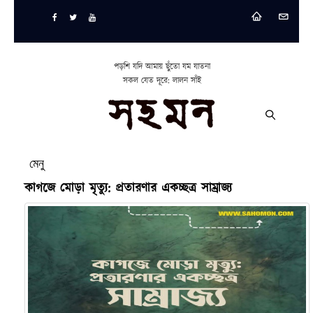
পড়শি যদি আমায় ছুঁতো যম যাতনা
সকল যেত দূরে: লালন সাঁই
মেনু
কাগজে মোড়া মৃত্যু: প্রতারণার একচ্ছত্র সাম্রাজ্য