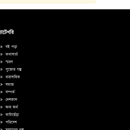
্যাটেগরি
বই পড়া
কথাবার্তা
স্মরণ
পুজোর গল্প
ধারাবাহিক
সমাজ
সম্পর্ক
দেশকাল
অন্য অর্থ
কাটাছেঁড়া
পরিবেশ
সহমনের গল্প