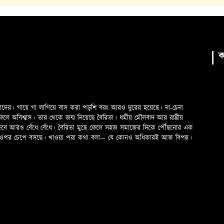
ক
মাদের। গায়ে গা লাগিয়ে বাস করা পড়শি বরং আরও দুরের হয়েছে। না-চেনা
অবিশ্বাস। তার থেকে জন্ম নিয়েছে বৈরিতা। ধর্মীয় মৌলবাদ আর রাষ্ট্রীয়
 হবে আরও বেঁধে বেঁধে। বৈরিতা মুছে ফেলে সহজ সমাজের দিকে পৌঁছনোর এক
ড়ের ওপর চেপে বসছে। খাওয়া পরা কথা বলা—­­ যে কোনও অধিকারই আজ বিপন্ন।