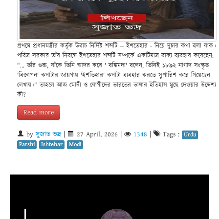
প্রথমে প্রধানমন্ত্রীর কর্তৃক উবাচ নির্দিষ্ট শব্দটি -- ইশতেহার - নিয়ে দুচার কথা বলা যাক।
পবিত্র সরকার তাঁর নিবন্ধে ইশতেহার শব্দটি সম্পর্কে একটিমাত্র বাক্য ব্যবহার করেছেন:
"... তাঁর গুরু, যাঁকে তিনি আদর করে ' বঙ্কিমদা' বলেন, তিনিই ১৮৯২ নাগাদ সংস্কৃত
'বিজ্ঞাপন' কথাটার জায়গায় 'ইশতিহার' কথাটা ব্যবহার করতে সুপারিশ করে গিয়েছেন
লেখায়।" তাহলে আজ মোদী ও যোগীদের ভারতের ভাষার ইতিহাস মুছে দেওয়ার উদ্দেশ্য
কী?
Read more
by
সুজাত ভদ্র
|
27 April, 2026
|
1348
|
Tags :
Urdu
Parshi
Ishtehar
Modi