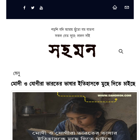
পড়শি যদি আমায় ছুঁতো যম যাতনা
সকল যেত দূরে: লালন সাঁই
মেনু
মোদী ও যোগীরা ভারতের ভাষার ইতিহাসকে মুছে দিতে চাইছে