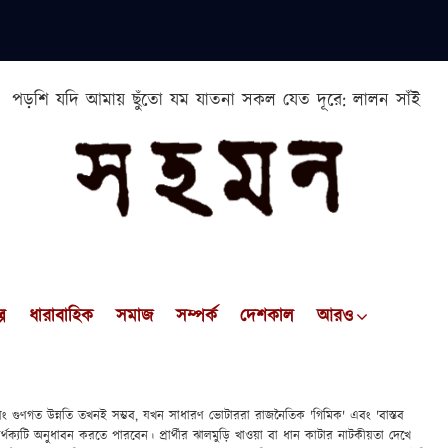
পড়শি যদি আমায় ছুঁতো যম যাতনা সকল যেত দূরে: লালন সাঁই
প
ধারাবাহিক
সমাজ
সম্পর্ক
দেশকাল
আরও
র এবং গুণগত উন্নতি তখনই সম্ভব, যখন সাধারণ ভোটাররা রাজনৈতিক 'গিমিক' এবং 'বাস্তব
 পার্থক্যটি অনুধাবন করতে পারবেন। প্রার্থীর ঝালমুড়ি খাওয়া বা ধান কাটার নাটকীয়তা দেখে