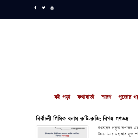
বই পড়া
কথাবার্তা
স্মরণ
পুজোর গল্
নির্বাচনী গিমিক বনাম রুটি-রুজি: বিপন্ন গণতন্ত্র
গণতন্ত্রের প্রকৃত রূপান্ত
উন্নয়ন'-এর মধ্যকার সূক্ষ্ম