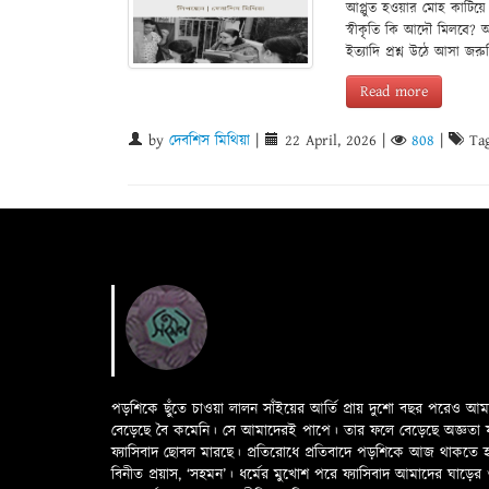
আপ্লুত হওয়ার মোহ কাটিয়ে
স্বীকৃতি কি আদৌ মিলবে? আকা
ইত্যাদি প্রশ্ন উঠে আসা জরু
Read more
by
দেবশিস মিথিয়া
|
22 April, 2026
|
808
|
Tag
পড়শিকে ছুঁতে চাওয়া লালন সাঁইয়ের আর্তি প্রায় দুশো বছর পরেও আ
বেড়েছে বৈ কমেনি। সে আমাদেরই পাপে। তার ফলে বেড়েছে অজ্ঞতা ফলে 
ফ্যাসিবাদ ছোবল মারছে। প্রতিরোধে প্রতিবাদে পড়শিকে আজ থাকতে
বিনীত প্রয়াস, ‘সহমন’। ধর্মের মুখোশ পরে ফ্যাসিবাদ আমাদের ঘা