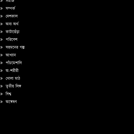
সমাজ
সম্পর্ক
দেশকাল
অন্য অর্থ
কাটাছেঁড়া
পরিবেশ
সহমনের গল্প
আখ্যান
পাঁচমেশালি
অ-শরীরী
খোলা মাঠ
তৃতীয় লিঙ্গ
বিশ্ব
অন্বেষণ