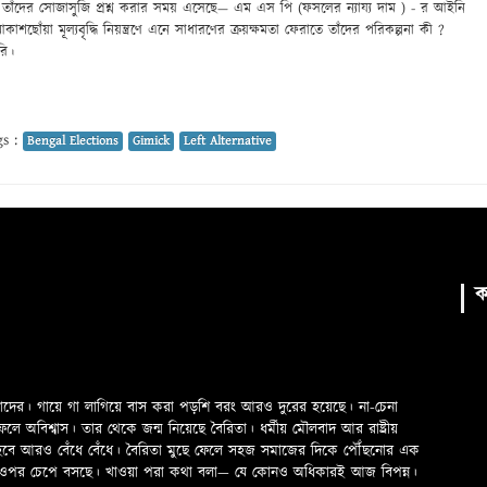
 তাঁদের সোজাসুজি প্রশ্ন করার সময় এসেছে— এম এস পি (ফসলের ন্যায্য দাম ) - র আইনি
শছোঁয়া মূল্যবৃদ্ধি নিয়ন্ত্রণে এনে সাধারণের ক্রয়ক্ষমতা ফেরাতে তাঁদের পরিকল্পনা কী ?
রি।
s :
Bengal Elections
Gimick
Left Alternative
ক
মাদের। গায়ে গা লাগিয়ে বাস করা পড়শি বরং আরও দুরের হয়েছে। না-চেনা
অবিশ্বাস। তার থেকে জন্ম নিয়েছে বৈরিতা। ধর্মীয় মৌলবাদ আর রাষ্ট্রীয়
 হবে আরও বেঁধে বেঁধে। বৈরিতা মুছে ফেলে সহজ সমাজের দিকে পৌঁছনোর এক
ড়ের ওপর চেপে বসছে। খাওয়া পরা কথা বলা—­­ যে কোনও অধিকারই আজ বিপন্ন।