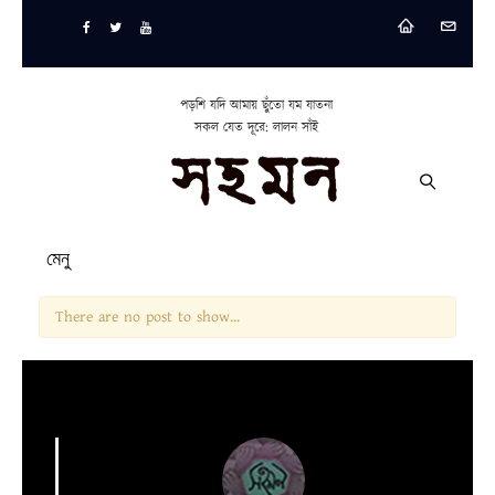
পড়শি যদি আমায় ছুঁতো যম যাতনা
সকল যেত দূরে: লালন সাঁই
মেনু
There are no post to show...