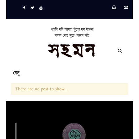
পড়শি যদি আমায় ছুঁতো যম যাতনা
সকল যেত দূরে: লালন সাঁই
মেনু
There are no post to show...