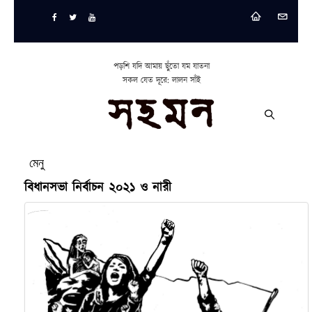
পড়শি যদি আমায় ছুঁতো যম যাতনা
সকল যেত দূরে: লালন সাঁই
মেনু
বিধানসভা নির্বাচন ২০২১ ও নারী