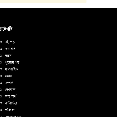
্যাটেগরি
বই পড়া
কথাবার্তা
স্মরণ
পুজোর গল্প
ধারাবাহিক
সমাজ
সম্পর্ক
দেশকাল
অন্য অর্থ
কাটাছেঁড়া
পরিবেশ
সহমনের গল্প