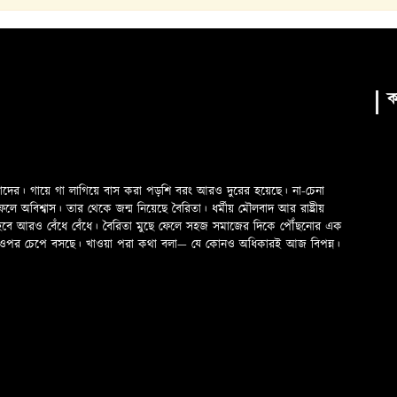
ক
মাদের। গায়ে গা লাগিয়ে বাস করা পড়শি বরং আরও দুরের হয়েছে। না-চেনা
অবিশ্বাস। তার থেকে জন্ম নিয়েছে বৈরিতা। ধর্মীয় মৌলবাদ আর রাষ্ট্রীয়
 হবে আরও বেঁধে বেঁধে। বৈরিতা মুছে ফেলে সহজ সমাজের দিকে পৌঁছনোর এক
ড়ের ওপর চেপে বসছে। খাওয়া পরা কথা বলা—­­ যে কোনও অধিকারই আজ বিপন্ন।