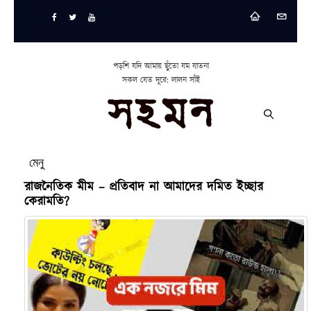
পড়শি যদি আমায় ছুঁতো যম যাতনা
সকল যেত দূরে: লালন সাঁই
মেনু
রাজনৈতিক মীম – প্রতিবাদ না আমাদের দমিত ইচ্ছার
কেরামতি?