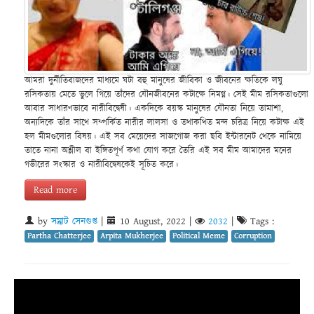
আমরা দুর্নীতিবাজদের মাধ্যমে ঘটা বহু মানুষের জীবিকা ও জীবনের ক্ষতিকে লঘু
রসিকতায় মেতে ভুলে গিয়ে তাঁদের যৌনজীবনের কটাক্ষে নিমগ্ন। সেই মীম রসিকতাগুলো
আবার সাধারণভাবে নারীবিদ্বেষী। একদিকে বয়স্ক মানুষের যৌনতা নিয়ে তামাশা,
অন্যদিকে তাঁর সাথে সম্পর্কিত নারীর লালসা ও তথাকথিত মন্দ চরিত্র নিয়ে কটাক্ষ এই
হল মীমগুলোর বিষয়। এই সব মেয়েদের সাজগোজ করা ছবি ইন্টারনেট থেকে নামিয়ে
তাতে নানা অশ্লীল বা ইঙ্গিতপূর্ণ কথা যোগ করে তৈরি এই সব মীম আমাদের মনের
গভীরের সংস্কার ও নারীবিদ্বেষকেই সূচিত করে।
Read more
by
সম্রাট সেনগুপ্ত
|
10 August, 2022
|
2032
|
Tags :
Partha Chatterjee
Arpita Mukherjee
Political Meme
Corruption