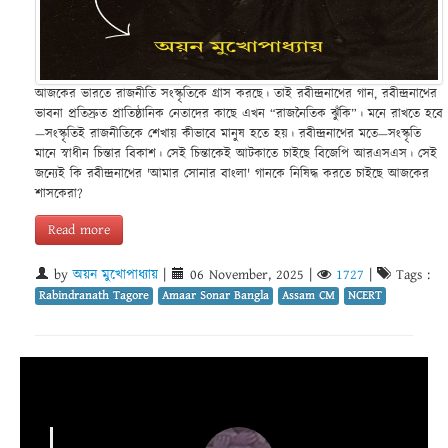
আজকের ভারতে রাজনীতি সংস্কৃতিকে গ্রাস করছে। তাই রবীন্দ্রনাথের গান, রবীন্দ্রনাথের
ভাবনা প্রতিস্রুত প্রাতিষ্ঠানিক নেতাদের কাছে এখন “রাজনৈতিক ঝুঁকি”। মনে রাখতে হবে
—সংস্কৃতিই রাজনীতিকে শেখায় কীভাবে মানুষ হতে হয়। রবীন্দ্রনাথের মতে—সংস্কৃতি
মানে স্বাধীন চিন্তার বিকাশ। সেই চিন্তাকেই আটকাতে চাইছে বিজেপি আরএসএস। সেই
জন্যেই কি রবীন্দ্রনাথের 'আমার সোনার বাংলা' গানকে নিষিদ্ধ করতে চাইছে আজকের
শাসকেরা?
Read more
by
অয়ন মুখোপাধ্যায়
|
06 November, 2025
|
1727
|
Tags :
Rabindranath Tagore
Amaar Sonar Bangla
Assam CM
NCERT