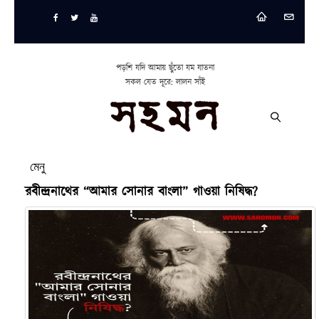
পড়শি যদি আমায় ছুঁতো যম যাতনা
সকল যেত দূরে: লালন সাঁই
মেনু
রবীন্দ্রনাথের “আমার সোনার বাংলা” গাওয়া নিষিদ্ধ?