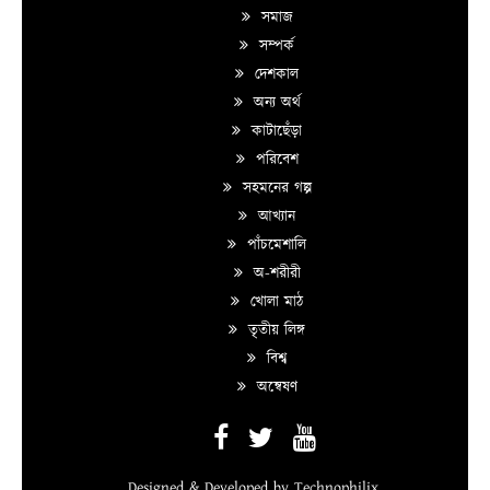
সমাজ
সম্পর্ক
দেশকাল
অন্য অর্থ
কাটাছেঁড়া
পরিবেশ
সহমনের গল্প
আখ্যান
পাঁচমেশালি
অ-শরীরী
খোলা মাঠ
তৃতীয় লিঙ্গ
বিশ্ব
অন্বেষণ
Designed & Developed by
Technophilix