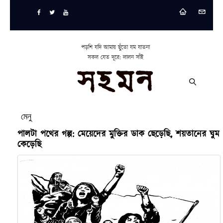
পড়শি যদি আমায় ছুঁতো যম যাতনা
সকল যেত দূরে: লালন সাঁই
মেনু
পালটা পথের গল্প: মেয়েদের মুক্তির ডাক ছেড়েছি, শয়তানের ঘুম
কেড়েছি