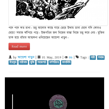
পদে পদে কত বাধা। তবু আলোর কাছে যাবে ভেবে উদ্দাম ডানা মেলে যদি কোনও
মেয়ে? সমাজ ঝাঁপিয়ে পড়ে। উচ্চগতির জল নিজের রাস্তা নিজে তবু করে নেয়। মুক্তির
ডাক হয়ে বাঁচার আত্মকথা শুনিয়েছেন আয়েশা খাতুন।
Read more
by
আয়েশা খাতুন
|
01 May, 2019
|
86
|
Tags :
নারী
সমাজ
বীরভূম
নারীবাদ
মুক্তি
সহজপাঠ
বর্ণপরিচয়
কানাদিঘি