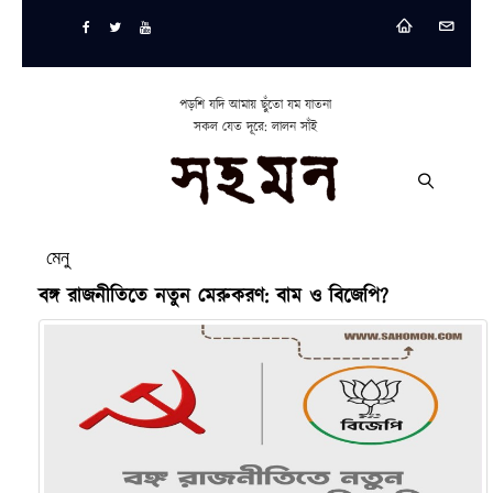
পড়শি যদি আমায় ছুঁতো যম যাতনা
সকল যেত দূরে: লালন সাঁই
মেনু
বঙ্গ রাজনীতিতে নতুন মেরুকরণ: বাম ও বিজেপি?