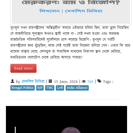
তৃণমূল যখন বামপন্থীদের ‘অস্তিত্বহীন’ করতে এইভাবে মরিয়া ছিল, তারা ভুলে গিয়েছিল
যে রাজনীতিতে শূন্যস্থান কখনও স্থায়ী থাকে না। সেই দখল হওয়া এবং অবরুদ্ধ
রাজনৈতিক পরিসরটিকেই সুকৌশলে গ্রাস করেছে বিজেপি। তৃণমূল যে গর্তটি
বামপন্থীদের জন্য খুঁড়েছিল, আজ সেই গর্তেই তারা নিজেরা তলিয়ে গেল। এবার কি তবে
বামেরা রাস্তায় নেমে, ফেসবুক বা সামাজিক মাধ্যমের নিরাপদ স্থান থেকে বেরিয়ে,
মধ্যবিত্ততার ঘেরাটোপ থেকে বেরিয়ে আসতে পারবে?
Read more
by
দেবাশিস মিথিয়া
|
15 June, 2026
|
765
|
Tags :
Bengal Politics
BJP
TMC
Left
India Alliance