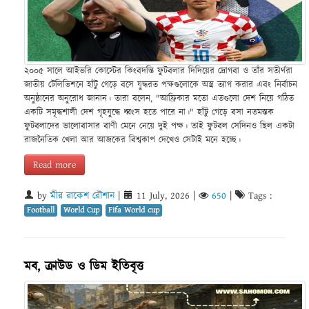
২০০৫ সালে আইভরি কোস্টের কিংবদন্তি ফুটবলার দিদিয়ের দ্রোগবা ও তাঁর সতীর্থরা
জাতীয় টেলিভিশনে হাঁটু গেড়ে বসে যুদ্ধরত পক্ষগুলোকে অস্ত্র ত্যাগ করার এবং নির্বাচন
অনুষ্ঠানের অনুরোধ জানান। তারা বলেন, "আফ্রিকার মতো এতগুলো দেশ নিয়ে গঠিত
একটি সমৃদ্ধশালী দেশ গৃহযুদ্ধে ধ্বংস হতে পারে না।" হাঁটু গেড়ে বসা নতমস্তক
ফুটবলাদের ভালোবাসার বাণী মেনে নেয়ে দুই পক্ষ। তাই ফুটবল সেদিনও ছিল একটা
রাজনৈতিক খেলা আর আজকের বিশ্বকাপ দেখেও সেটাই মনে হচ্ছে।
Read more
by
মীর রাকেশ রৌশান
|
11 July, 2026
|
650
|
Tags :
Football
World Cup
Fifa World cup
মব, ক্রাউড ও ডিম ইতিবৃত্ত