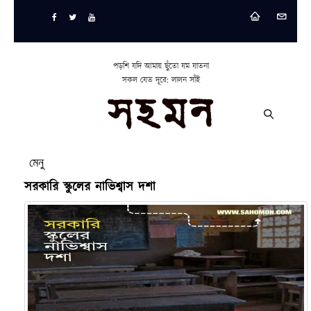
পড়শি যদি আমায় ছুঁতো যম যাতনা
সকল যেত দূরে: লালন সাঁই
মেনু
সরকারি স্কুলের নাভিশ্বাস দশা