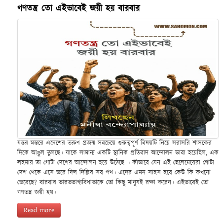
গণতন্ত্র তো এইভাবেই জয়ী হয় বারবার
যন্তর মন্তরে এদেশের তরুণ প্রজন্ম সবচেয়ে গুরুত্বপূর্ণ বিষয়টি নিয়ে সরাসরি শাসকের
দিকে আঙুল তুলছে। যাকে সামান্য একটি স্থানিক প্রতিবাদ আন্দোলন ভাবা হয়েছিল, এক
লহমায় তা গোটা দেশের আন্দোলন হয়ে উঠেছে । কীভাবে যেন এই ছেলেমেয়েরা গোটা
দেশ থেকে এসে ভরে দিল দিল্লির সব পথ। এদের এমন সাহস হবে কেউ কি কখনো
ভেবেছে? বারবার ভারতভাগ্যবিধাতাকে তো কিছু মানুষই রক্ষা করেন। এইভাবেই তো
গণতন্ত্র জয়ী হয়।
Read more