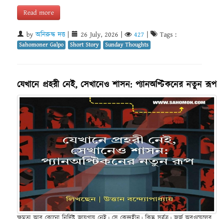
Read more
by
অনিরুদ্ধ দত্ত
|
26 July, 2026
|
427
|
Tags :
Sahomoner Galpo
Short Story
Sunday Thoughts
যেখানে প্রহরী নেই, সেখানেও শাসন: প্যানঅপ্টিকনের নতুন রূপ
ক্ষমতা আর কোনো নির্দিষ্ট জায়গায় নেই। সে কেন্দ্রহীন। কিন্তু সর্বত্র। জর্জ অরওয়েলের