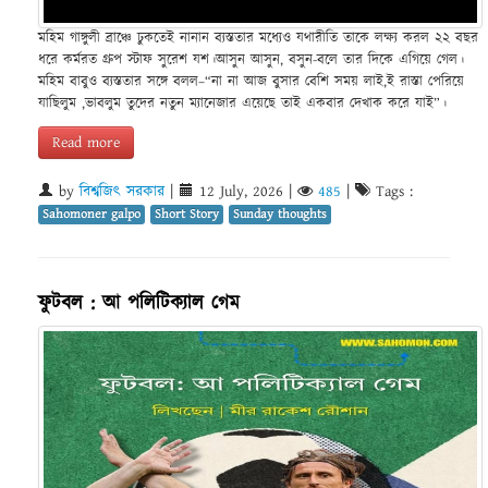
মহিম গাঙ্গুলী ব্রাঞ্চে ঢুকতেই নানান ব্যস্ততার মধ্যেও যথারীতি তাকে লক্ষ্য করল ২২ বছর
ধরে কর্মরত গ্রুপ স্টাফ সুরেশ যশ।আসুন আসুন, বসুন-বলে তার দিকে এগিয়ে গেল।
মহিম বাবুও ব্যস্ততার সঙ্গে বলল–“না না আজ বুসার বেশি সময় লাই,ই রাস্তা পেরিয়ে
যাছিলুম ,ভাবলুম তুদের নতুন ম্যানেজার এয়েছে তাই একবার দেখাক করে যাই”।
Read more
by
বিশ্বজিৎ সরকার
|
12 July, 2026
|
485
|
Tags :
Sahomoner galpo
Short Story
Sunday thoughts
ফুটবল : আ পলিটিক্যাল গেম