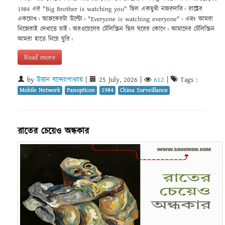
1984 এর "Big Brother is watching you" ছিল একমুখী নজরদারি। রাষ্ট্রের
একচোখ। আজকেরটা উল্টো। "Everyone is watching everyone"। এবং আমরা
নিজেরাই দেখাতে চাই। অরওয়েলের টেলিস্ক্রিন ছিল ঘরের কোণে। আমাদের টেলিস্ক্রিন
আমরা হাতে নিয়ে ঘুরি।
Read more
by
উত্তান বন্দ্যোপাধ্যায়
|
25 July, 2026
|
612
|
Tags :
Mobile Network
Panopticon
1984
China Surveillance
রাতের চেয়েও অন্ধকার