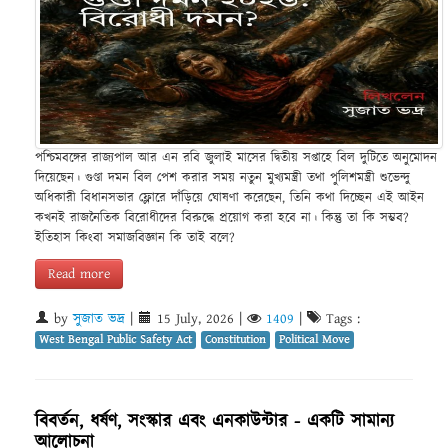
পশ্চিমবঙ্গের রাজ্যপাল আর এন রবি জুলাই মাসের দ্বিতীয় সপ্তাহে বিল দুটিতে অনুমোদন
দিয়েছেন। গুণ্ডা দমন বিল পেশ করার সময় নতুন মুখ্যমন্ত্রী তথা পুলিশমন্ত্রী শুভেন্দু
অধিকারী বিধানসভার ফ্লোরে দাঁড়িয়ে ঘোষণা করেছেন, তিনি কথা দিচ্ছেন এই আইন
কখনই রাজনৈতিক বিরোধীদের বিরুদ্ধে প্রয়োগ করা হবে না। কিন্তু তা কি সম্ভব?
ইতিহাস কিংবা সমাজবিজ্ঞান কি তাই বলে?
Read more
by
সুজাত ভদ্র
|
15 July, 2026
|
1409
|
Tags :
West Bengal Public Safety Act
Constitution
Political Move
বিবর্তন, ধর্ষণ, সংস্কার এবং এনকাউন্টার - একটি সামান্য
আলোচনা