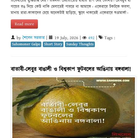
একেবারেই বুদ্ধিশুদ্ধি নেই। এমনকী চেহারাতেও বাবার ছাপ নেই কোনও। চোখমুখ বা
গায়ের রঙ দিয়ে কেউ নাকি মেলাতেই পারবে না আমাকে। একেবারে টকটকে ফরসা,
মাথায় বাবা-কাকাদের চেয়ে অনেকটাই ছাড়িয়ে, স্কুলে থাকতেই একেবারে ষণ্ডামার্কা।
Read more
by
শৈলেন সরকার
|
19 July, 2026
|
492
|
Tags :
Sahomoner Galpo
Short Story
Sunday Thoughts
বাতাবী-লেবুর বাঙালী ও বিশ্বকাপ ফুটবলের আঙিনায় বঙ্গবালা!