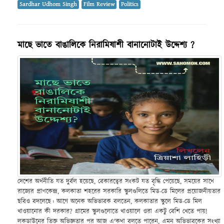
Sardhar Udhom Singh
Film Review
Politics
মাছে ভাতে বাঙালিকে নিরামিষাশী বানানোটাই উদ্দেশ্য ?
দেশের অর্থনীতি যত দুর্বল হয়েছে, বেকারত্বের সংকট যত বৃদ্ধি পেয়েছে, সময়ের সাথে
রাজ্যের প্রাণকেন্দ্র, কলকাতা শহরের সরকারি স্কুলগুলিতে মিড-ডে মিলের প্রয়োজনীয়তার
ছবিও বদলেছে। আগে অনেক অভিভাবক বলতেন, কলকাতার স্কুলে মিড-ডে মিল
খাওয়ানোর কী দরকার? গ্রামের স্কুলগুলোতে খাওয়ালে ওরা একটু বেশি খেতে পায়!
লকডাউনের তিক্ত অভিজ্ঞতার পর আজ এ'কথা বলতে পারেন, এমন অভিভাবকের সংখ্যা