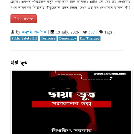
জেলে। এরপর পশ্চিমবঙ্গে নতুন গুন্ডা দমন বিল আসছে। এটাও তো সেই ভয় দেখানোই।
যখন শাসকদল নিজেরাই ভীড়তন্ত্রকে মদত দিচ্ছে, তখন এই ভয় দেখানোর উদ্দেশ্য কী?
Read more
by
অনুপম প্রামাণিক
|
13 July, 2026
|
682
|
Tags :
Public Safety Bill
Terrorise
Democracy
Egg Therapy
ছায়া ভূত