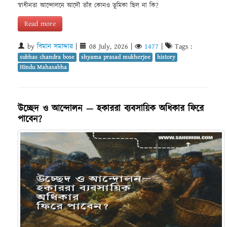
স্বাধীনতা আন্দোলনে আদৌ তাঁর কোনও ভূমিকা ছিল না কি?
Read more
by
বিমান সমাদ্দার
|
08 July, 2026
|
1477
|
Tags :
subhas chandra bose
shyama prasad mukherjee
history
Hindu Mahasabha
উচ্ছেদ ও আন্দোলন — হকাররা ব্যবসায়িক অধিকার ফিরে
পাবেন?