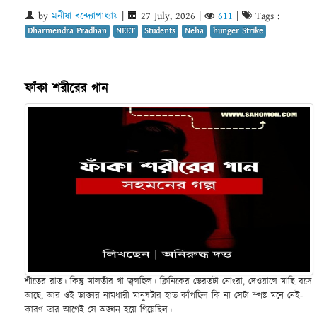
by
মনীষা বন্দ্যোপাধ্যায়
|
27 July, 2026
|
611
|
Tags :
Dharmendra Pradhan
NEET
Students
Neha
hunger Strike
ফাঁকা শরীরের গান
শীতের রাত। কিন্তু মালতীর গা জ্বলছিল। ক্লিনিকের ভেরতটা নোংরা, দেওয়ালে মাছি বসে
আছে, আর ওই ডাক্তার নামধারী মানুষটার হাত কাঁপছিল কি না সেটা স্পষ্ট মনে নেই-
কারণ তার আগেই সে অজ্ঞান হয়ে গিয়েছিল।