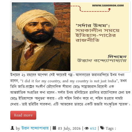
উধমের ২১ বছরের অপেক্ষা সেই ক্ষয়েরই গল্প। আদালতের জবানবন্দিতে উধম যখন
বলেন, “I did it for my country, and my country is not just India”, তখন
তিনি জাতি-রাষ্ট্রের সংকীর্ণ ভৌগোলিক সীমানা ভেঙে সাম্রাজ্যবাদ-বিরোধী এক
আন্তর্জাতিক সংহতির কথা বলেন। সর্দার উধম বলিউডের প্রচলিত বায়োপিকের চেনা ছক
ভেঙে ইতিহাসকে ‘অনুভব’ করায়। এটা শহিদ নির্মাণ করে না, শহিদ হওয়ার দামটা
দেখায়। তাই ছবিটির সারকথা: এটি ‘আজকের ভারতে একটি জরুরি সাংস্কৃতিক স্মারক’।
Read more
by
উত্তান বন্দ্যোপাধ্যায়
|
03 July, 2026
|
652
|
Tags :