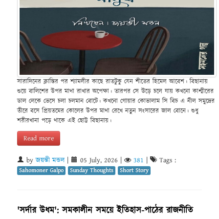
সারাদিনের ক্লান্তির পর শ্যামলীর কাছে রাতটুকু যেন শীতের হিমেল আবেশ। বিছানায়
শুয়ে বালিশের উপর মাথা রাখার অপেক্ষা। তারপর সে উড়ে চলে যায় কখনো কাশ্মীরের
ডাল লেকে ভেসে চলা চলমান বোটে। কখনো গোয়ার কোভালাম সি বিচ এ নীল সমুদ্রের
তীরে বসে প্রিয়তমের কোলের উপর মাথা রেখে নতুন সংসারের জাল বোনে। শুধু
শরীরখানা পড়ে থাকে এই ছোট্ট বিছানায়।
Read more
by
জয়ন্তী মন্ডল
|
05 July, 2026
|
381
|
Tags :
Sahomoner Galpo
Sunday Thoughts
Short Story
'সর্দার উধম': সমকালীন সময়ে ইতিহাস-পাঠের রাজনীতি