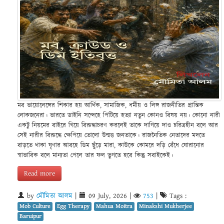
মব ভায়োলেন্সের শিকার হয় আর্থিক, সামাজিক, ধর্মীয় ও লিঙ্গ রাজনীতির প্রান্তিক
লোকজনেরা। ভারতে ডাইনি সন্দেহে পিটিয়ে হত্যা নতুন কোনও বিষয় নয়। কোনো নারী
একটু নিয়মের বাইরে গিয়ে বিরুদ্ধাচরণ করলেই তাকে দাগিয়ে দাও চরিত্রহীন বলে আর
সেই নারীর বিরুদ্ধে ক্ষেপিয়ে তোলো উন্মত্ত জনতাকে। রাজনৈতিক নেতাদের মদতে
বাড়তে থাকা ঘৃণার আবহে ডিম ছুঁড়ে মারা, কাউকে কোমরে দড়ি বেঁধে ঘোরানোর
স্বাভাবিক বলে মান্যতা পেলে তার ফল ভুগতে হবে কিন্তু সবাইকেই।
Read more
by
মৌমিতা আলম
|
09 July, 2026
|
753
|
Tags :
Mob Culture
Egg Therapy
Mahua Moitra
Minakshi Mukherjee
Baruipur