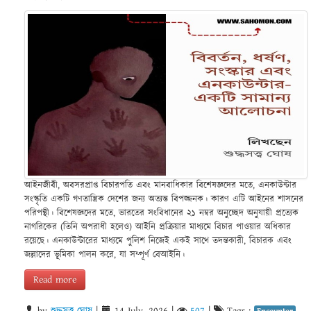
আইনজীবী, অবসরপ্রাপ্ত বিচারপতি এবং মানবাধিকার বিশেষজ্ঞদের মতে, এনকাউন্টার
সংস্কৃতি একটি গণতান্ত্রিক দেশের জন্য অত্যন্ত বিপজ্জনক। কারণ এটি আইনের শাসনের
পরিপন্থী। বিশেষজ্ঞদের মতে, ভারতের সংবিধানের ২১ নম্বর অনুচ্ছেদ অনুযায়ী প্রত্যেক
নাগরিকের (তিনি অপরাধী হলেও) আইনি প্রক্রিয়ার মাধ্যমে বিচার পাওয়ার অধিকার
রয়েছে। এনকাউন্টারের মাধ্যমে পুলিশ নিজেই একই সাথে তদন্তকারী, বিচারক এবং
জল্লাদের ভূমিকা পালন করে, যা সম্পূর্ণ বেআইনি।
Read more
by
শুদ্ধসত্ত্ব ঘোষ
|
14 July, 2026
|
507
|
Tags :