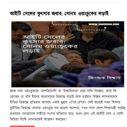
আইটি সেলের কুৎসার জবাব: সোনম ওয়াংচুকের লড়াই
আজ যারা ওয়াংচুককে 'দেশবিরোধী' বা 'উস্কানিদাতা' বলে গালি দিচ্ছেন, তারা কি
বোঝেন যে তাঁর চীনের আগ্রাসনের বিরুদ্ধে লড়াই আর বর্তমান দিল্লির শাসকদলের
নীতির বিরুদ্ধে প্রতিবাদ আসলে একই মুদ্রার এপিঠ-ওপিঠ? সেই জন্যেই যখন শিক্ষায়
দুর্নীতির বিরুদ্ধে সোনাম ওয়াংচুক সহ ছাত্ররা অনশনে, যখন সারা দেশে শিক্ষামন্ত্রী ধর্মেন্দ্র
প্রধানের পদত্যাগের দাবীতে সংসদ অভিযান হবে, তখন কেন এই আইটি সেল ও গোদী
মিডিয়া উল্টে সোনামকেই আক্রমণ করছেন?