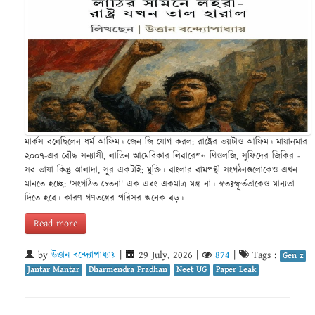
মার্কস বলেছিলেন ধর্ম আফিম। জেন জি যোগ করল: রাষ্ট্রের ভয়টাও আফিম। মায়ানমার
২০০৭-এর বৌদ্ধ সন্যাসী, লাতিন আমেরিকার লিবারেশন থিওলজি, সুফিদের জিকির -
সব ভাষা কিন্তু আলাদা, সুর একটাই: মুক্তি। বাংলার বামপন্থী সংগঠনগুলোকেও এখন
মানতে হচ্ছে: 'সংগঠিত চেতনা' এক এবং একমাত্র মন্ত্র না। স্বতঃস্ফূর্ততাকেও মান্যতা
দিতে হবে। কারণ গণতন্ত্রের পরিসর অনেক বড়।
Read more
by
উত্তান বন্দ্যোপাধ্যায়
|
29 July, 2026
|
874
|
Tags :
Gen z
Jantar Mantar
Dharmendra Pradhan
Neet UG
Paper Leak