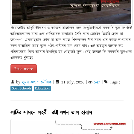
প্রয়োজনীয় আধুনিকীকরণ ও কাজের বাজারের সঙ্গে সংযুক্তিহীনতা সরকারি স্কুল সম্পর্কে
অভিভাবকদের মধ্যে এক নেতিবাচক মনোভাব তৈরি করে।ভোটের ডিউটি হোক বা
জনগণণা, এসআইআর হোক বা অন্য কাজে শিক্ষকদের দীর্ঘ সময় ধরে কাজে লাগানোর
ফলে স্বাভাবিক ভাবে স্কুলে পঠন-পাঠনের মান নেমে যায়। এই অবস্থায় অনেক কম
পরিকাঠামো নিয়ে আসরে উপস্থিত হয় প্রাইভেট স্কুল। সেই জন্যেই কি সরকারি স্কুলগুলো
এইরকম ধুঁকছে?
Read more
by
সুৃমন কল্যাণ মৌলিক
|
31 July, 2026
|
547
|
Tags :
Govt Schools
Education
লাঠির সামনে লহরী- রাষ্ট্র যখন তাল হারাল