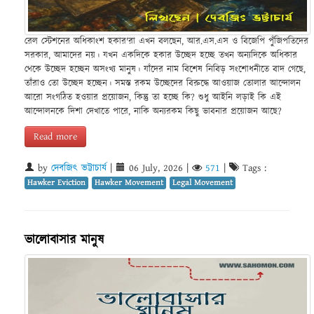
রেল স্টেশনের অধিকাংশ হকার'রা এখন বলছেন, আর.এস.এস ও বিজেপি পুঁজিপতিদের
সরকার, আমাদের নয়। যখন একদিকে হকার উচ্ছেদ হচ্ছে তখন অন্যদিকে অধিকার
থেকে উচ্ছেদ হচ্ছেন অসংখ্য মানুষ। যাঁদের নাম বিশেষ নিবিড় সংশোধনীতে বাদ গেছে,
তাঁরাও তো উচ্ছেদ হচ্ছেন। সমস্ত রকম উচ্ছেদের বিরুদ্ধে আওয়াজ তোলার আন্দোলন
আরো সংগঠিত হওয়ার প্রয়োজন, কিন্তু তা হচ্ছে কি? শুধু আইনি লড়াই কি এই
আন্দোলনকে দিশা দেখাতে পারে, নাকি অন্যরকম কিছু ভাবনার প্রয়োজন আছে?
Read more
by
দেবজিৎ ভট্টাচার্য
|
06 July, 2026
|
571
|
Tags :
Hawker Eviction
Hawker Movement
Legal Movement
ভালোবাসার মানুষ