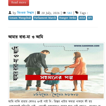
Read more
by
কিংশুক বিশ্বাস
|
20 July, 2026
|
582
|
Tags :
Sonam Wangchuk
Parliament March
Hunger Strike
AISA
SFI
আমার বাবা-মা ও আমি
আমি নাকি বাবার কোনও গুণই পাই নি। বিস্তর খাটার ক্ষমতা থাকলে কী হয়