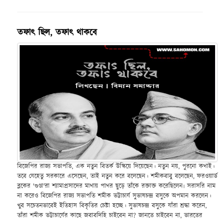
তফাৎ ছিল, তফাৎ থাকবে
বিজেপির রাজ্য সভাপতি, এক নতুন বিতর্ক উস্কিয়ে দিয়েছেন। নতুন নয়, পুরনো কথাই।
তবে যেহেতু সরকারে এসেছেন, তাই নতুন করে বলেছেন। শমীকবাবু বলেছেন, ফরওয়ার্ড
ব্লকের 'গুণ্ডা'রা শ্যামাপ্রসাদের মাথায় পাথর ছুড়ে তাঁকে রক্তাক্ত করেছিলেন৷ সরাসরি নাম
না করেও বিজেপির রাজ্য সভাপতি শমীক ভট্টাচার্য সুভাষচন্দ্র বসুকে অপমান করলেন।
খুব সচেতনভাবেই ইতিহাস বিকৃতির চেষ্টা হচ্ছে। সুভাষচন্দ্র বসুকে যাঁরা শ্রদ্ধা করেন,
তাঁরা শমীক ভট্টাচার্যের কাছে জবাবদিহি চাইবেন না? জানতে চাইবেন না, ভারতের