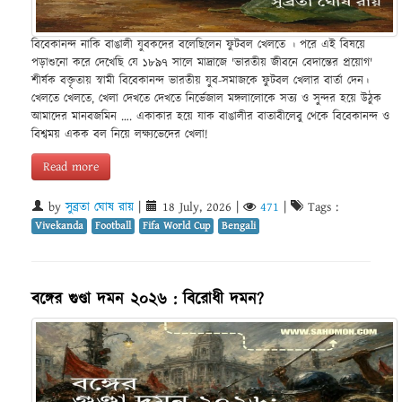
বিবেকানন্দ নাকি বাঙালী যুবকদের বলেছিলেন ফুটবল খেলতে । পরে এই বিষয়ে
পড়াশুনো করে দেখেছি যে ১৮৯৭ সালে মাদ্রাজে 'ভারতীয় জীবনে বেদান্তের প্রয়োগ'
শীর্ষক বক্তৃতায় স্বামী বিবেকানন্দ ভারতীয় যুব-সমাজকে ফুটবল খেলার বার্তা দেন।
খেলতে খেলতে, খেলা দেখতে দেখতে নির্ভেজাল মঙ্গলালোকে সত‍্য ও সুন্দর হয়ে উঠুক
আমাদের মানবজমিন …. একাকার হয়ে যাক বাঙালীর বাতাবীলেবু থেকে বিবেকানন্দ ও
বিশ্বময় একক বল নিয়ে লক্ষ্যভেদের খেলা!
Read more
by
সুব্রতা ঘোষ রায়
|
18 July, 2026
|
471
|
Tags :
Vivekanda
Football
Fifa World Cup
Bengali
বঙ্গের গুণ্ডা দমন ২০২৬ : বিরোধী দমন?