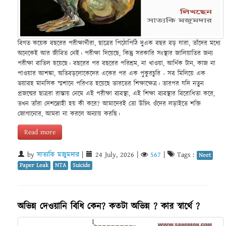
বিগত কয়েক বছরের পরীক্ষার্থীরা, ছাত্রের পিঠোপিঠি দুএক বছর বড় যারা, তাঁদের মধ্যে
অনেকেই আর জীবিত নেই। পরীক্ষা দিয়েছে, কিন্তু সরকারি সংস্থার জালিয়াতির জন্য
পরীক্ষা বাতিল হয়েছে। বছরের পর বছরের পরিশ্রম, না খাওয়া, আর্থিক টান, কাজ না
পাওয়ার আশঙ্কা, অতিবড়লোকেদের একের পর এক পুকুরচুরি - সব মিলিয়ে এক
ভয়াবহ মানসিক স্মশানে পরিণত হয়েছে ভারতের শিক্ষাক্ষেত্র। তারপর যদি নতুন
প্রজন্মের ছাত্ররা রাস্তায় নেমে এই পরীক্ষা ব্যবস্থা, এই শিক্ষা ব্যবস্থার বিরোধিতা করে,
তখন তাঁরা দেশদ্রোহী হয় কী করে? আমাদেরই তো উচিৎ ওঁদের লড়াইতে শক্তি
জোগানোর, আমরা না করলে অন্যায় করছি।
Read more
by
সাত্যকি মজুমদার
|
24 July, 2026
|
567
|
Tags :
Neet
Paper Leak
NTA
Suicide
অভিন্ন দেওয়ানি বিধি কেন? কতটা অভিন্ন ? কার স্বার্থে ?