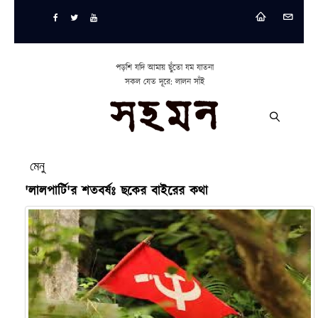
পড়শি যদি আমায় ছুঁতো যম যাতনা
সকল যেত দূরে: লালন সাঁই
মেনু
'লালপার্টি'র শতবর্ষঃ ছকের বাইরের কথা