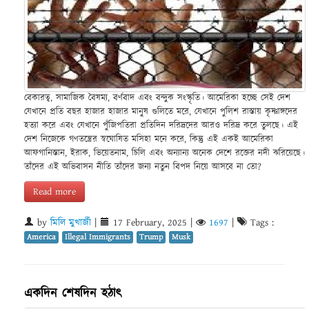
বেকারত্ব, সামাজিক বৈষম্য, বর্ণবাদ এবং বন্দুক সংস্কৃতি। আমেরিকা হচ্ছে সেই দেশ
যেখানে প্রতি বছর হাজার হাজার মানুষ গুলিতে মরে, যেখানে পুলিশ রাস্তায় কৃষ্ণাঙ্গদের
হত্যা করে এবং যেখানে পুঁজিপতিরা প্রতিদিন দরিদ্রদের আরও দরিদ্র করে তুলছে। এই
দেশ নিজেকে গণতন্ত্রের স্বঘোষিত মসিহা মনে করে, কিন্তু এই একই আমেরিকা
আফগানিস্তান, ইরাক, ভিয়েতনাম, চিলি এবং অন্যান্য অনেক দেশে রক্তের নদী ঝরিয়েছে।
তাঁদের এই অভিবাসন নীতি তাঁদের জন্য নতুন বিপদ নিয়ে আসবে না তো?
Read more
by
মিলি মুখার্জী
|
17 February, 2025
|
1697
|
Tags :
America
Illegal Immigrants
Trump
Musk
একদিন শেষদিন হঠাৎ