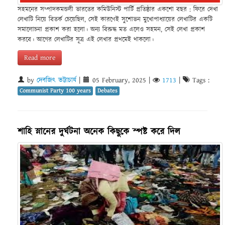
সহমনের সম্পাদকমন্ডলী ভারতের কমিউনিস্ট পার্টি প্রতিষ্ঠার একশো বছর : ফিরে দেখা
লেখাটি নিয়ে বিতর্ক চেয়েছিল, সেই কারণেই সুশোভন মুখোপাধ্যায়ের লেখাটির একটি
সমালোচনা প্রকাশ করা হলো। অন্য বিরুদ্ধ মত এলেও সহমন, সেই লেখা প্রকাশ
করবে। আগের লেখাটির সূত্র এই লেখার প্রথমেই থাকলো।
Read more
by
দেবজিৎ ভট্টাচার্য
|
05 February, 2025
|
1713
|
Tags :
Communist Party 100 years
Debates
শাহি স্নানের দুর্ঘটনা অনেক কিছুকে স্পষ্ট করে দিল