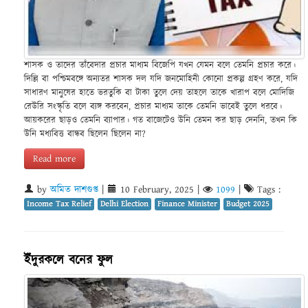
শাসক ও তাদের তাঁবেদার প্রচার মাধ্যম বিজেপি যখন যেমন বলে তেমনি প্রচার করে।
দিল্লি বা পশ্চিমবঙ্গে অন্যতর শাসক দল যদি জনমোহিনী কোনো প্রকল্প গ্রহণ করে, যদি
সাধারণ মানুষের হাতে ভরতুকি বা টাকা তুলে দেয় তাহলে তাকে খারাপ বলে মোদিজি
রেউরি সংস্কৃতি বলে ব্যঙ্গ করবেন, প্রচার মাধ্যম তাকে তেমনি ভাবেই তুলে ধরবে।
আয়করের ছাড়ও তেমনি ব্যাপার। গত বাজেটেও উনি তেমন কর ছাড় দেননি, তখন কি
উনি মধ্যবিত্ত বান্ধব ছিলেন ছিলেন না?
Read more
by
অমিত দাশগুপ্ত
|
10 February, 2025
|
1099
|
Tags :
Income Tax Relief
Delhi Election
Finance Minister
Budget 2025
ইঁদুরকলে বনের ফুল