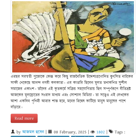
এবছর সরস্বতী পুজোকে কেন্দ্র করে কিছু রাজনৈতিক উদ্দেশ্যপ্রণোদিত কুৎসিত নাটকের
সাক্ষী থেকেছে আনন্দ নগরী কলকাতা। এর কাণ্ডারি ছিলেন মূলত তথাকথিত সুশীল
সমাজের একাংশ। তাঁদের এই কৃতকর্মে সক্রিয় সহযোগিতায় ছিল সম্পূর্ণরূপে নীতিভ্রষ্ট
আজকের মূলস্রোতের সংবাদ মাধ্যম এবং সোশ্যাল মিডিয়া। তা সত্ত্বেও এই লেখকের
আশা একদিন পৃথিবী আবার শান্ত হবে, মনের বিদ্বেষ কাটিয়ে মানুষ মানুষের পাশে
দাঁড়াবে।
Read more
by
আজমল হুসেন
|
08 February, 2025
|
1802
|
Tags :