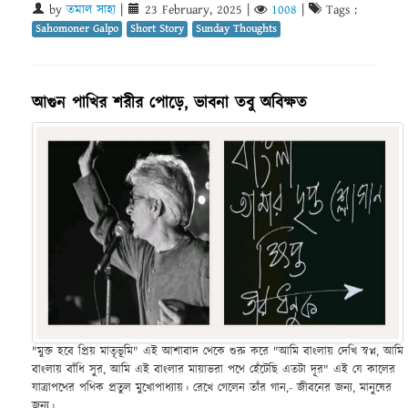
by
তমাল সাহা
|
23 February, 2025
|
1008
|
Tags :
Sahomoner Galpo
Short Story
Sunday Thoughts
আগুন পাখির শরীর পোড়ে, ভাবনা তবু অবিক্ষত
"মুক্ত হবে প্রিয় মাতৃভূমি" এই আশাবাদ থেকে শুরু করে "আমি বাংলায় দেখি স্বপ্ন, আমি
বাংলায় বাঁধি সুর, আমি এই বাংলার মায়াভরা পথে হেঁটেছি এতটা দূর" এই যে কালের
যাত্রাপথের পথিক প্রতুল মুখোপাধ্যায়। রেখে গেলেন তাঁর গান,- জীবনের জন্য, মানুষের
জন্য।