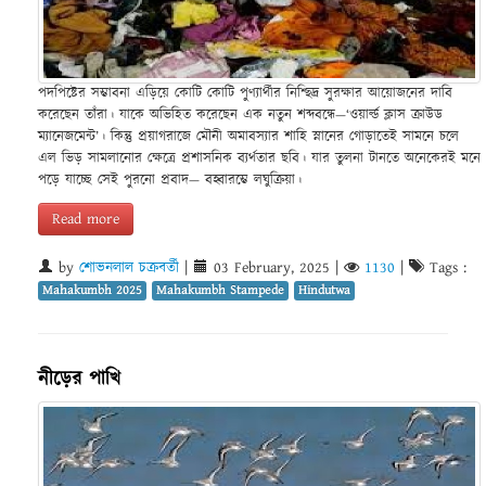
পদপিষ্টের সম্ভাবনা এড়িয়ে কোটি কোটি পুণ্যার্থীর নিশ্ছিদ্র সুরক্ষার আয়োজনের দাবি
করেছেন তাঁরা। যাকে অভিহিত করেছেন এক নতুন শব্দবন্ধে—‘ওয়ার্ল্ড ক্লাস ক্রাউড
ম্যানেজমেন্ট’। কিন্তু প্রয়াগরাজে মৌনী অমাবস্যার শাহি স্নানের গোড়াতেই সামনে চলে
এল ভিড় সামলানোর ক্ষেত্রে প্রশাসনিক ব্যর্থতার ছবি। যার তুলনা টানতে অনেকেরই মনে
পড়ে যাচ্ছে সেই পুরনো প্রবাদ— বহ্বারম্ভে লঘুক্রিয়া।
Read more
by
শোভনলাল চক্রবর্তী
|
03 February, 2025
|
1130
|
Tags :
Mahakumbh 2025
Mahakumbh Stampede
Hindutwa
নীড়ের পাখি