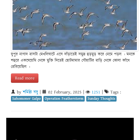
দুপুর নাগাদ বাসটা মেখলিঘাটে এসে দাঁড়াতেই সমুদ্র হুড়মুড় করে নেমে পড়ল । মনকে
শহুরে একঘেয়েমি থেকে মুক্তি দিতেই ছোটমামার গৌহাটির বাড়ি থেকে ঝোলা কাঁধে
বেরিয়েছিল ।
Read more
by
শর্মিষ্ঠা বসু
|
02 February, 2025
|
1251
|
Tags :
Sahomoner Galpo
Operation Featherstorm
Sunday Thoughts