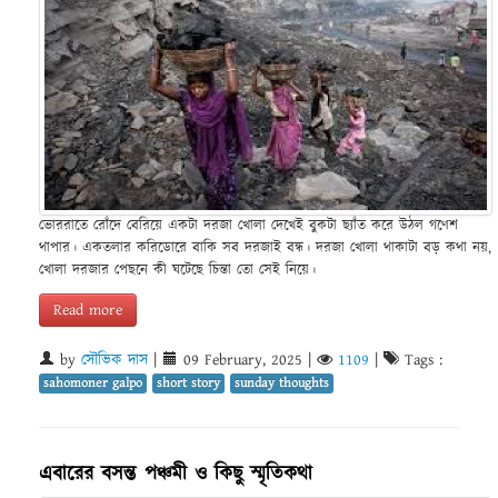
ভোররাতে রোঁদে বেরিয়ে একটা দরজা খোলা দেখেই বুকটা ছ্যাঁত করে উঠল গণেশ
থাপার। একতলার করিডোরে বাকি সব দরজাই বন্ধ। দরজা খোলা থাকাটা বড় কথা নয়,
খোলা দরজার পেছনে কী ঘটেছে চিন্তা তো সেই নিয়ে।
Read more
by
সৌভিক দাস
|
09 February, 2025
|
1109
|
Tags :
sahomoner galpo
short story
sunday thoughts
এবারের বসন্ত পঞ্চমী ও কিছু স্মৃতিকথা