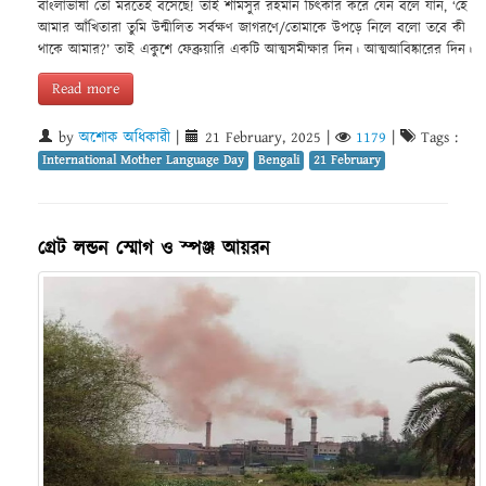
বাংলাভাষা তো মরতেই বসেছে! তাই শামসুর রহমান চিৎকার করে যেন বলে যান, ‘হে
আমার আঁখিতারা তুমি উন্মীলিত সর্বক্ষণ জাগরণে/তোমাকে উপড়ে নিলে বলো তবে কী
থাকে আমার?’ তাই একুশে ফেব্রুয়ারি একটি আত্মসমীক্ষার দিন। আত্মআবিষ্কারের দিন।
Read more
by
অশোক অধিকারী
|
21 February, 2025
|
1179
|
Tags :
International Mother Language Day
Bengali
21 February
গ্রেট লন্ডন স্মোগ ও স্পঞ্জ আয়রন