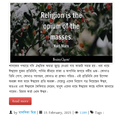
শাসকের পশ্চাতে যদি ঐশ্বরিক ক্ষমতা জুড়ে দেওয়া যায় কাজটা সহজ হয়। ধরা ধামে
ঈশ্বরের দুজন প্রতিনিধি, পার্থিব জীবনে রাজা ও অপার্থিব জগতে ধর্মীয় গুরু। কোথাও
তিনি পোপ, কোথাও পয়গম্বর, কোথাও বা ব্রাহ্মণ পন্ডিত। এই প্রতিনিধি দের উপেক্ষা
অবজ্ঞা করা মানে ঈশ্বরের প্রতি অবজ্ঞা। যেহেতু এদের নিয়োগ পত্র দিয়েছেন ঈশ্বর,
অতএব এরা ঈশ্বরকে কৈফিয়ত দেবেন, মানুষ এদের নামে ঈশ্বরের কাছে নালিশ জানাতে
পারেন। বিচার কর্তা খোদ ঈশ্বর।
Read more
by
মালবিকা মিত্র
|
15 February, 2025
|
1189
|
Tags :