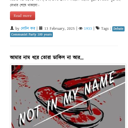
লেখার শেষে থাকলো।
Read more
by
নোটন কর
|
13 February, 2025
|
1933
|
Tags :
Debate
Communist Party 100 years
আমার নাম ধরে তোরা ডাকিস না আর…