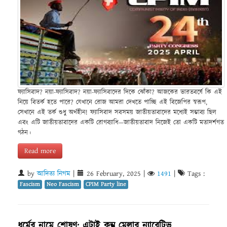
ফ্যাসিবাদ? নয়া-ফ্যাসিবাদ? নয়া-ফ্যাসিবাদের দিকে ঝোঁকা? আজকের ভারতবর্ষে কি এই
নিয়ে বিতর্ক হতে পারে? যেখানে রোজ আমরা দেখতে পাচ্ছি এই বিজেপির স্বরূপ,
সেখানে এই তর্ক শুধু অর্থহীন! ফ্যাসিবাদ সবসময় জাতীয়তাবাদের মধ্যেই সম্ভাব্য ছিল
এবং এটি জাতীয়তাবাদের একটি রোগব্যাধি—জাতীয়তাবাদ নিজেই তো একটি মতাদর্শগত
গঠন।
Read more
by
আদিত্য নিগম
|
26 February, 2025
|
1491
|
Tags :
Fascism
Neo Fascism
CPIM Party line
ধর্মের নামে শোষণ: এটাই কুম্ভ মেলার ন্যারেটিভ